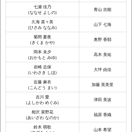
七瀬 佳乃
青山 吉能
(ななせ よしの)
久海 菜々美
山下 七海
(ひさみ ななみ)
菊間 夏夜
奥野 香耶
(きくま かや)
岡本 未夕
高木 美祐
(おかもと みゆ)
岩崎 志保
大坪 由佳
(いわさき しほ)
近藤 麻衣
加藤 英美里
(こんどう まい)
吉川 愛
津田 美波
(よしかわ めぐみ)
相沢 菜野花
福原 香織
(あいざわ なのか)
鈴木 萌歌
山本 希望