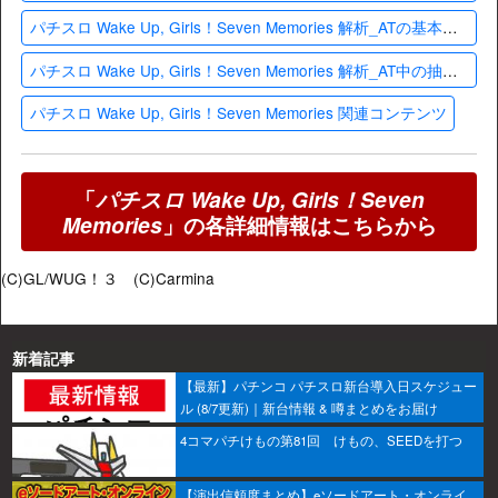
パチスロ Wake Up, Girls！Seven Memories 解析_ATの基本システム
パチスロ Wake Up, Girls！Seven Memories 解析_AT中の抽選詳細
パチスロ Wake Up, Girls！Seven Memories 関連コンテンツ
「
パチスロ Wake Up, Girls！Seven
Memories
」の各詳細情報はこちらから
(C)GL/WUG！３ (C)Carmina
新着記事
【最新】パチンコ パチスロ新台導入日スケジュー
ル (8/7更新)｜新台情報 & 噂まとめをお届け
4コマパチけもの第81回 けもの、SEEDを打つ
【演出信頼度まとめ】eソードアート・オンライ