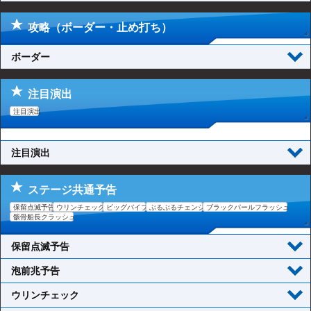
攻略（ボーダー・止め打ち）
ボーダー
注目演出
注目演出
注目演出
ステージ共通予告
保留点滅予告
ウリンチェック
ビッグバイブ
ぶるぶるチェンジ
ブラックパールフラッシュ
骸骨船長クラッシュ
保留点滅予告
泡前兆予告
ウリンチェック