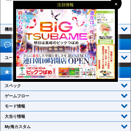
×
×
注目情報
機種紹介
口コミ(評価・感想)
ユーザー評価
スペック・ゲームフロー
スペック
ゲームフロー
モード情報
大当り情報
My海カスタム