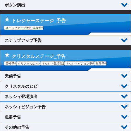
ボタン演出
トレジャーステージ_予告
ステップアップ予告
魚群予告
ステップアップ予告
クリスタルステージ_予告
天候予告
クリスタルのヒビ
ネッシィ登場演出
ネッシィビジョン予告
魚群予告
天候予告
クリスタルのヒビ
ネッシィ登場演出
ネッシィビジョン予告
魚群予告
その他の予告