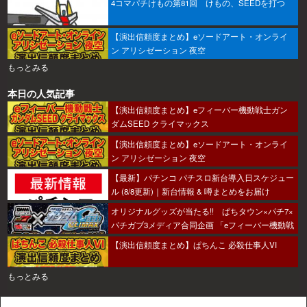
4コマパチけもの第81回 けもの、SEEDを打つ
【演出信頼度まとめ】eソードアート・オンライ
ン アリシゼーション 夜空
もっとみる
本日の人気記事
【演出信頼度まとめ】eフィーバー機動戦士ガン
ダムSEED クライマックス
【演出信頼度まとめ】eソードアート・オンライ
ン アリシゼーション 夜空
【最新】パチンコ パチスロ新台導入日スケジュー
ル (8/8更新)｜新台情報 & 噂まとめをお届け
オリジナルグッズが当たる!! ぱちタウン×パチ7×
パチガブ3メディア合同企画 「eフィーバー機動戦
士ガンダムSEED クライマックスをこのホールで
【演出信頼度まとめ】ぱちんこ 必殺仕事人VI
打ちたい！」キャンペーン開催
もっとみる