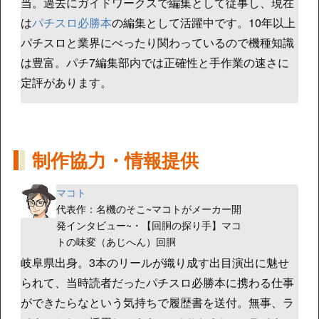
当。過去にガイドワークスで編集として従事し、現在
は
パチスロ必勝本
の編集として活躍中です。10年以上
パチスロと業界にべったり関わっているので機種知識
は豊富。パチ7編集部内では正確性と手作業の速さに
定評があります。
制作協力・情報提供
マコト
代表作：名機のそこ~マコトがメーカー開
発インタビュー~・【回胴の探り手】マコ
トの味変（あじへん）回胴
岐阜県出身。3本のリールが織り成す出目演出に魅せ
られて、当時読者だったパチスロ必勝本に携わる仕事
ができたらなという気持ちで履歴書を送付。無事、ラ