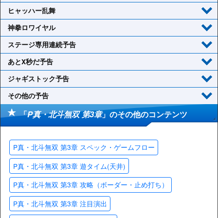
ヒャッハー乱舞
神拳ロワイヤル
ステージ専用連続予告
あとX秒だ予告
ジャギストック予告
その他の予告
「
P真・北斗無双 第3章
」のその他のコンテンツ
P真・北斗無双 第3章 スペック・ゲームフロー
P真・北斗無双 第3章 遊タイム(天井)
P真・北斗無双 第3章 攻略（ボーダー・止め打ち）
P真・北斗無双 第3章 注目演出