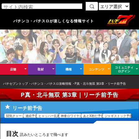
パチンコ・パチスロが楽しくなる情報サイト
コミュニティ
店舗
取材
機種
コンテンツ
ログイン
パチセブントップ
パチンコ・パチスロ攻略情報
P真・北斗無双 第3章
リーチ前予告
P真・北斗無双 第3章｜リーチ前予告
リーチ前予告
闘気チャージ
連続予告
ヒャッハー乱舞
神拳ロワイヤル
あとX秒だ予告
ジャギストック予告
目次
読みたいところまで飛べます