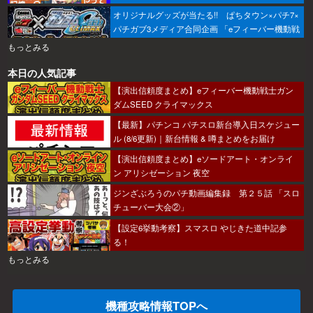
オリジナルグッズが当たる!! ぱちタウン×パチ7×
パチガブ3メディア合同企画 「eフィーバー機動戦
士ガンダムSEED クライマックスをこのホールで
もっとみる
打ちたい！」キャンペーン開催
本日の人気記事
【演出信頼度まとめ】eフィーバー機動戦士ガン
ダムSEED クライマックス
【最新】パチンコ パチスロ新台導入日スケジュー
ル (8/6更新)｜新台情報 & 噂まとめをお届け
【演出信頼度まとめ】eソードアート・オンライ
ン アリシゼーション 夜空
ジンざぶろうのパチ動画編集録 第２５話 「スロ
チューバー大会②」
【設定6挙動考察】スマスロ やじきた道中記参
る！
もっとみる
機種攻略情報TOPへ