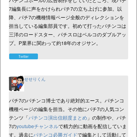
パチンコホールの広告制作をしていたところ、現パチ
7編集長に声をかけられパチ7の立ち上げに参加。以
降、パチ7の機種情報ページ全般のディレクションを
担当している編集部員です。初めて打ったパチンコは
三洋のロードスター、パチスロはベルコのダブルアッ
プ。P業界に関わって約18年のオジサン。
せせりくん
パチ7のパチンコ博士であり絶対的エース。パチンコ
機種ページの編集を担当。その他にパチ7の人気コン
テンツ「
パチンコ演出信頼度まとめ
」の制作や、パチ
7の
youtubeチャンネル
で精力的に動画を配信していま
す。過去に
パチンコ必勝ガイド
で編集として活動して