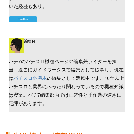
いた経歴もあり。
編集N
パチ7のパチスロ機種ページの編集兼ライターを担
当。過去にガイドワークスで編集として従事し、現在
は
パチスロ必勝本
の編集として活躍中です。10年以上
パチスロと業界にべったり関わっているので機種知識
は豊富。パチ7編集部内では正確性と手作業の速さに
定評があります。