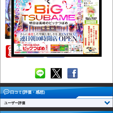
2020.07.20
メーカー名
竹屋
大当り確率
1/249.2～1/232.4
継続率
約77％～約79％
口コミ・評価
0.00
（0 件）
口コミ(評価・感想)
ユーザー評価