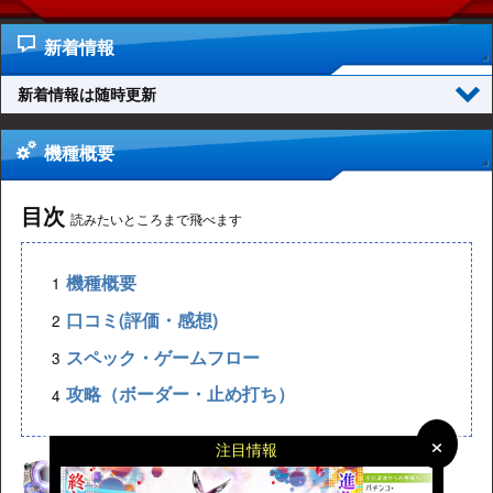
新着情報
新着情報は随時更新
機種概要
目次
読みたいところまで飛べます
機種概要
口コミ(評価・感想)
スペック・ゲームフロー
攻略（ボーダー・止め打ち）
×
×
注目情報
Pミニミニモンスター4 LM
導入日