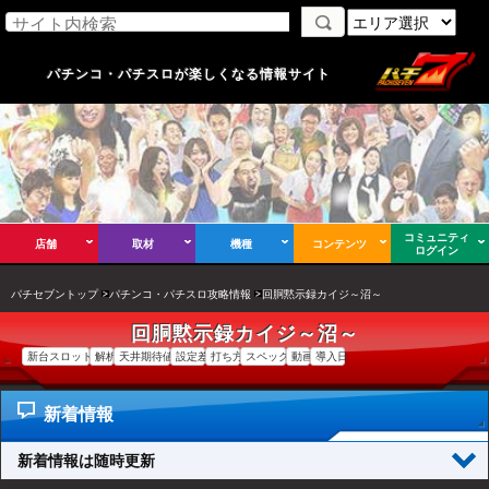
パチンコ・パチスロが楽しくなる情報サイト
コミュニティ
店舗
取材
機種
コンテンツ
ログイン
パチセブントップ
パチンコ・パチスロ攻略情報
回胴黙示録カイジ～沼～
回胴黙示録カイジ～沼～
新台スロット
解析
天井期待値
設定差
打ち方
スペック
動画
導入日
新着情報
新着情報は随時更新