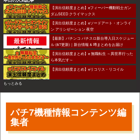
【演出信頼度まとめ】eフィーバー機動戦士ガン
ダムSEED クライマックス
【演出信頼度まとめ】eソードアート・オンライ
ン アリシゼーション 夜空
【最新】パチンコ パチスロ新台導入日スケジュー
ル (8/7更新)｜新台情報 & 噂まとめをお届け
【演出信頼度まとめ】e 無職転生 ～異世界行った
ら本気だす～
【演出信頼度まとめ】eリコリス・リコイル
もっとみる
パチ7機種情報コンテンツ編
集者