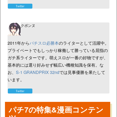
クボンヌ
2011年から
パチスロ必勝本
のライターとして活躍中。
プライベートでもしっかり稼働して勝っている屈指の
ガチ系ライターです。萌えスロが一番の好物ですが、
基本的には選り好みせず幅広い機種知識を保有。な
お、
S-1 GRANDPRIX 32nd
では見事優勝を果たして
います。
パチ7の特集&漫画コンテン