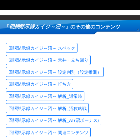
「
回胴黙示録カイジ～沼～
」のその他のコンテンツ
回胴黙示録カイジ～沼～ スペック
回胴黙示録カイジ～沼～ 天井・立ち回り
回胴黙示録カイジ～沼～ 設定判別（設定推測）
回胴黙示録カイジ～沼～ 打ち方
回胴黙示録カイジ～沼～ 解析_通常時
回胴黙示録カイジ～沼～ 解析_沼攻略戦
回胴黙示録カイジ～沼～ 解析_AT(沼ボーナス)
回胴黙示録カイジ～沼～ 関連コンテンツ