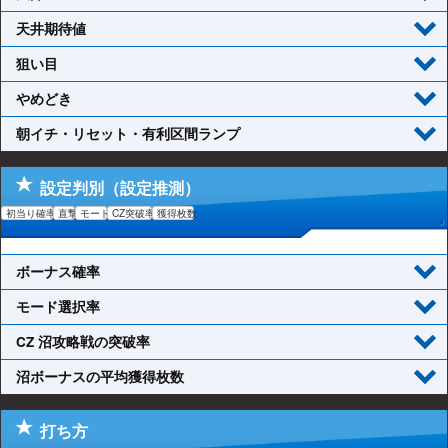
天井期待値
狙い目
やめどき
朝イチ・リセット・有利区間ランプ
設定判別（設定推測）
初当り確率
直撃
モード
CZ突破率
獲得枚数
ボーナス確率
モード選択率
CZ 沼攻略戦の突破率
沼ボーナスの平均獲得枚数
打ち方