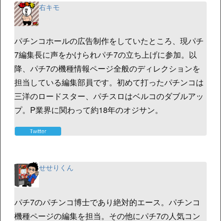
右キモ
パチンコホールの広告制作をしていたところ、現パチ
7編集長に声をかけられパチ7の立ち上げに参加。以
降、パチ7の機種情報ページ全般のディレクションを
担当している編集部員です。初めて打ったパチンコは
三洋のロードスター、パチスロはベルコのダブルアッ
プ。P業界に関わって約18年のオジサン。
せせりくん
パチ7のパチンコ博士であり絶対的エース。パチンコ
機種ページの編集を担当。その他にパチ7の人気コン