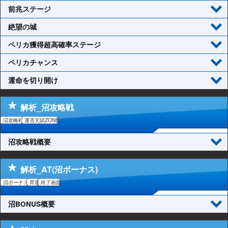
前兆ステージ
絶望の城
ペリカ獲得超高確率ステージ
ペリカチャンス
運命を切り開け
解析_沼攻略戦
沼攻略戦
運否天賦ZONE
沼攻略戦概要
解析_AT(沼ボーナス)
沼ボーナス
昇運
終了画面
沼BONUS概要