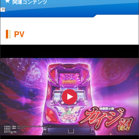
関連コンテンツ
PV
PV