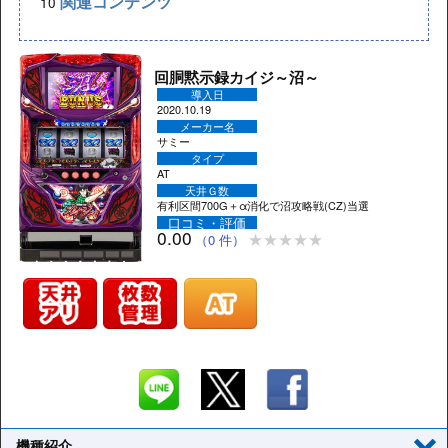
関連コンテンツ
回胴黙示録カイジ～沼～
導入日
2020.10.19
メーカー名
サミー
タイプ
AT
天井Ｇ数
有利区間700G＋α消化で沼攻略戦(CZ)当選
口コミ・評価
0.00
（0 件）
機種紹介