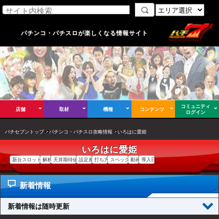
パチンコ・パチスロが楽しくなる情報サイト
コミュニティ
店舗
取材
機種
コンテンツ
ログイン
パチセブントップ
パチンコ・パチスロ攻略情報
いろはに愛姫
いろはに愛姫
新台スロット
解析
天井期待値
設定差
打ち方
スペック
動画
導入日
新着情報
新着情報は随時更新