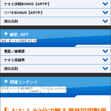
ナオエ決戦BONUS【ART中】
ツバキBONUS【ART中】
演出法則
解析_ART
隻眼ノ嫁
ナオエ高確率
演出
法則
隻眼ノ嫁概要
ナオエ高確率
演出法則
関連コンテンツ
打ち方
スペック
演出
解説
P-
マンガ
おしゃまちゃん
martTV
おおよそ2分で解る遊技説明動画