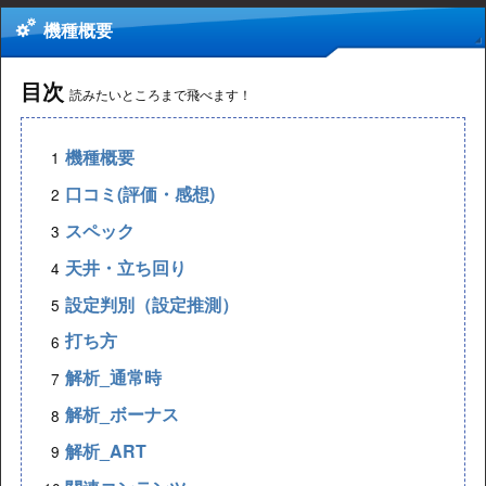
機種概要
目次
読みたいところまで飛べます！
機種概要
口コミ(評価・感想)
スペック
天井・立ち回り
設定判別（設定推測）
打ち方
解析_通常時
解析_ボーナス
解析_ART