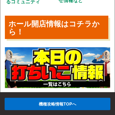
せ情報など
るコミュニティ
ホール開店情報はコチラか
ら！
機種攻略情報TOPへ