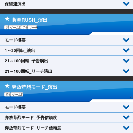
保留連演出
蒼拳RUSH_演出
ST
ゲーム性
予告
リーチ
モード概要
1～20回転_演出
21～100回転_予告演出
21～100回転_リーチ演出
奔放苛烈モード_演出
時短
ゲーム性
モード概要
奔放苛烈モード_予告信頼度
奔放苛烈モード_リーチ信頼度