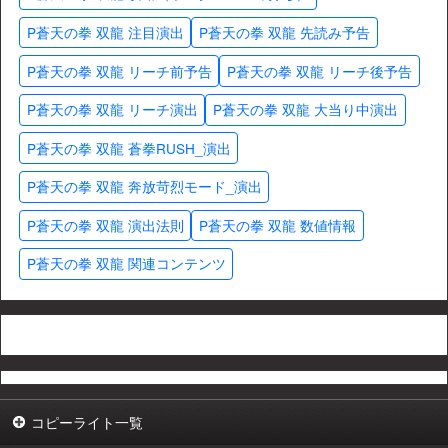
P蒼天の拳 双龍 注目演出
P蒼天の拳 双龍 先読み予告
P蒼天の拳 双龍 リーチ前予告
P蒼天の拳 双龍 リーチ後予告
P蒼天の拳 双龍 リーチ演出
P蒼天の拳 双龍 大当り中演出
P蒼天の拳 双龍 蒼拳RUSH_演出
P蒼天の拳 双龍 奔放苛烈モード_演出
P蒼天の拳 双龍 演出法則
P蒼天の拳 双龍 数値情報
P蒼天の拳 双龍 関連コンテンツ
コピーライト一覧