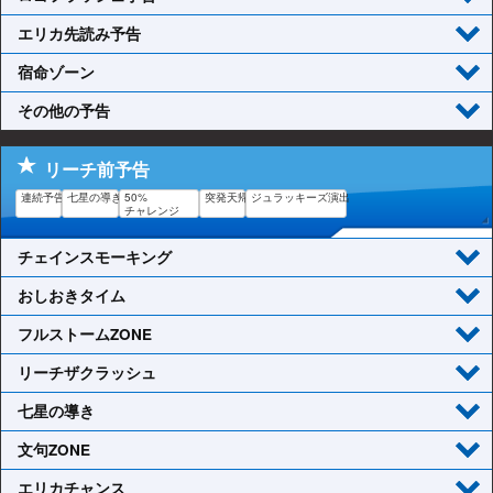
エリカ先読み予告
宿命ゾーン
その他の予告
リーチ前予告
連続予告
七星の導き
50%
突発天帰
ジュラッキーズ演出
チャレンジ
チェインスモーキング
おしおきタイム
フルストームZONE
リーチザクラッシュ
七星の導き
文句ZONE
エリカチャンス