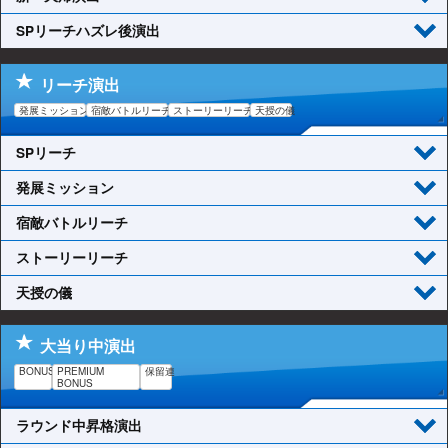
SPリーチハズレ後演出
リーチ演出
発展ミッション
宿敵バトルリーチ
ストーリーリーチ
天授の儀
SPリーチ
発展ミッション
宿敵バトルリーチ
ストーリーリーチ
天授の儀
大当り中演出
BONUS
PREMIUM
保留連
BONUS
ラウンド中昇格演出