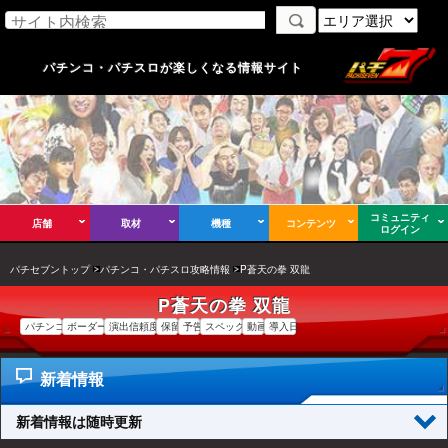
パチンコ・パチスロが楽しくなる情報サイト
コミュニティ
店舗
取材
機種
コンテンツ
ログイン
パチセブントップ
パチンコ・パチスロ攻略情報
P蒼天の拳 双龍
P蒼天の拳 双龍
パチンコ
ボーダー
演出信頼度
保留
予告
スペック
動画
導入日
新着情報
新着情報は随時更新