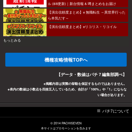
ル (8/8更新)｜新台情報 & 噂まとめをお届け
【演出信頼度まとめ】e 無職転生 ～異世界行った
ら本気だす～
【演出信頼度まとめ】eリコリス・リコイル
もっとみる
機種攻略情報TOPへ
【データ・数値はパチ７編集部調べ】
※掲載内容は実際の挙動を保証するものではありません。
※表内の数値は小数点を四捨五入しているため、合計が「100%」や「1」にならな
い場合があります。
パチ7について
© 2014
PACHISEVEN
本サイトはプロモーションを含みます