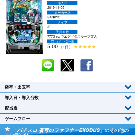
導入日
2019-11-05
メーカー名
SANKYO
タイプ
AT
天井Ｇ数
777G+α でエグゾダスループ突入
口コミ・評価
5.00
（1件）
確率・出玉率
導入日・導入台数
配当表
ゲームフロー
「
パチスロ 蒼穹のファフナーEXODUS
」のその他の
コンテンツ