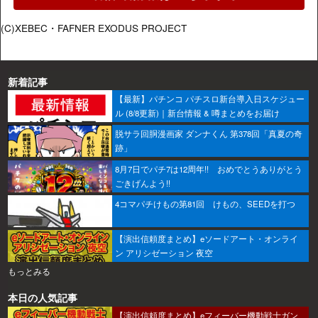
(C)XEBEC・FAFNER EXODUS PROJECT
新着記事
【最新】パチンコ パチスロ新台導入日スケジュー
ル (8/8更新)｜新台情報 & 噂まとめをお届け
脱サラ回胴漫画家 ダンナくん 第378回「真夏の奇
跡」
8月7日でパチ7は12周年!! おめでとうありがとう
ごきげんよう!!
4コマパチけもの第81回 けもの、SEEDを打つ
【演出信頼度まとめ】eソードアート・オンライ
ン アリシゼーション 夜空
もっとみる
本日の人気記事
【演出信頼度まとめ】eフィーバー機動戦士ガン