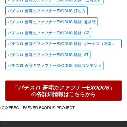
パチスロ 蒼穹のファフナーEXODUS 打ち方
パチスロ 蒼穹のファフナーEXODUS 解析_通常時
パチスロ 蒼穹のファフナーEXODUS 解析_CZ
パチスロ 蒼穹のファフナーEXODUS 解析_ボーナス（通常時）
パチスロ 蒼穹のファフナーEXODUS 解析_AT
パチスロ 蒼穹のファフナーEXODUS 関連コンテンツ
「
パチスロ 蒼穹のファフナーEXODUS
」
の各詳細情報はこちらから
(C)XEBEC・FAFNER EXODUS PROJECT