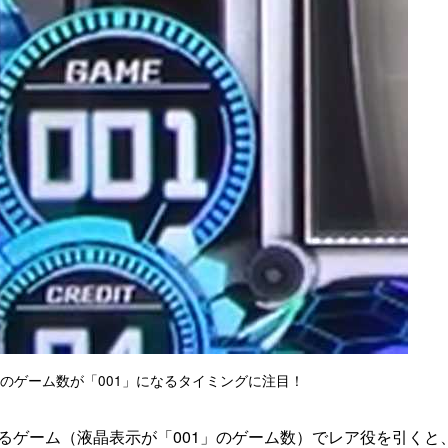
のゲーム数が「001」になるタイミングに注目！
るゲーム（液晶表示が「001」のゲーム数）でレア役を引くと