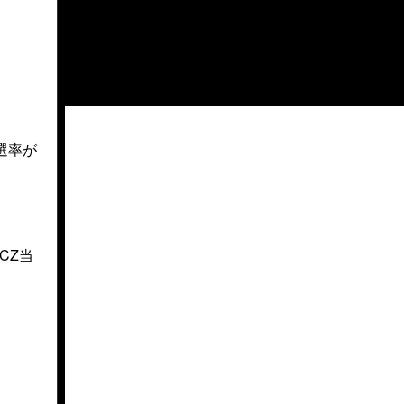
選率が
CZ当