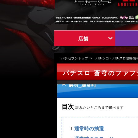
店舗
パチセブントップ
パチンコ・パチスロ攻略情
パチスロ 蒼穹のファフ
解析_通常時
目次
読みたいところまで飛べます
通常時の抽選