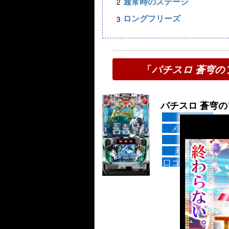
通常時のステージ
ロングフリーズ
「
パチスロ 蒼穹の
パチスロ 蒼穹の
導入日
2019
メーカー名
SAN
タイプ
AT
天井Ｇ数
77
5.
口コミ・評価