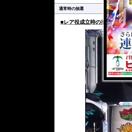
通常時の抽選
■レア役成立時の抽選