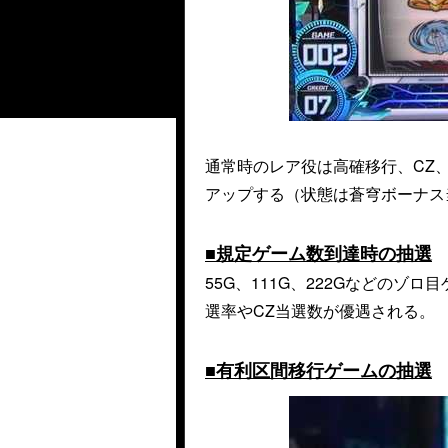
通常時のレア役は高確移行、CZ
アップする（状態は蒼穹ボーナス
■規定ゲーム数到達時の抽選
55G、111G、222Gなどのゾ
選率やCZ当選数が優遇される。
■有利区間移行ゲームの抽選