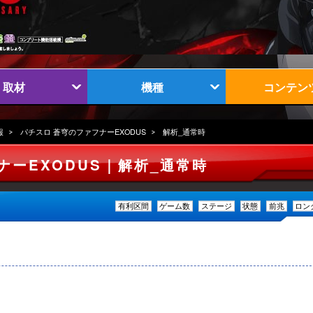
取材
機種
コンテン
報
パチスロ 蒼穹のファフナーEXODUS
解析_通常時
ナーEXODUS｜解析_通常時
有利区間
ゲーム数
ステージ
状態
前兆
ロン