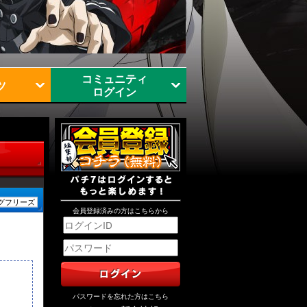
コミュニティ
ツ
ログイン
グフリーズ
会員登録済みの方はこちらから
パスワードを忘れた方はこちら