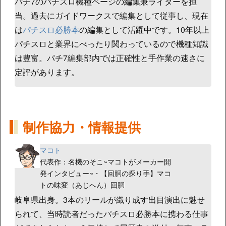
パチ7のパチスロ機種ページの編集兼ライターを担
当。過去にガイドワークスで編集として従事し、現在
は
パチスロ必勝本
の編集として活躍中です。10年以上
パチスロと業界にべったり関わっているので機種知識
は豊富。パチ7編集部内では正確性と手作業の速さに
定評があります。
制作協力・情報提供
マコト
代表作：名機のそこ~マコトがメーカー開
発インタビュー~・【回胴の探り手】マコ
トの味変（あじへん）回胴
岐阜県出身。3本のリールが織り成す出目演出に魅せ
られて、当時読者だったパチスロ必勝本に携わる仕事