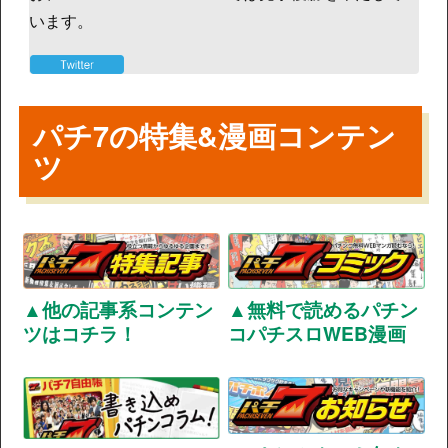
います。
パチ7の特集&漫画コンテン
ツ
▲他の記事系コンテン
▲無料で読めるパチン
ツはコチラ！
コパチスロWEB漫画