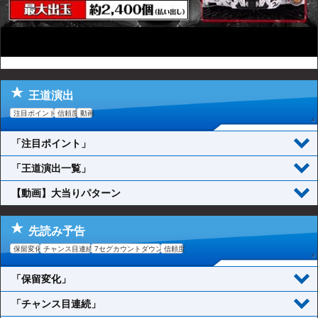
王道演出
注目ポイント
信頼度
動画
「注目ポイント」
「王道演出一覧」
【動画】大当りパターン
先読み予告
保留変化
チャンス目連続
7セグカウントダウン
信頼度
「保留変化」
「チャンス目連続」