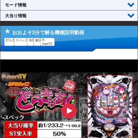
モード情報
大当り情報
おおよそ2分で解る機種説明動画
打ち方
スペック
演出
解説
P-
martTV