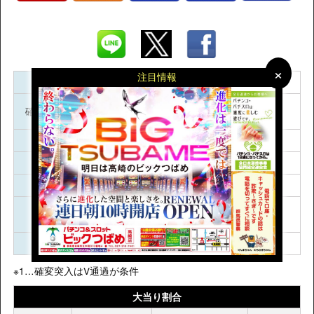
×
×
注目情報
大当り確率
約1/233.2→約1/96.9
ヘソ:50％ 電チュー:100％
確変突入率※1
ST100回
賞球数
4&1&3&15
ラウンド
4R or 7R or 16R
カウント
10カウント
約600 or 約1050個 or 約2400個＋EX
出玉
※払い出し
電サポ
100回
※1…確変突入はV通過が条件
大当り割合