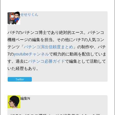
せせりくん
パチ7のパチンコ博士であり絶対的エース。パチンコ
機種ページの編集を担当。その他にパチ7の人気コン
テンツ「
パチンコ演出信頼度まとめ
」の制作や、パチ
7の
youtubeチャンネル
で精力的に動画を配信していま
す。過去に
パチンコ必勝ガイド
で編集として活動して
いた経歴もあり。
編集N