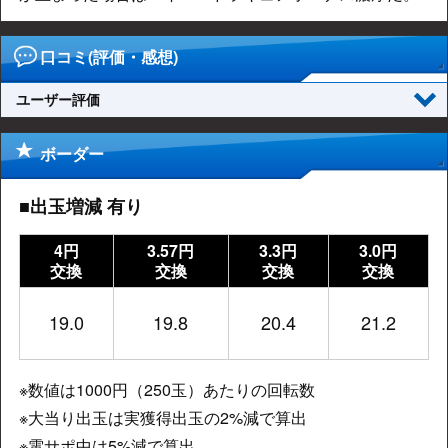
口コミ(評価・感想)
ユーザー評価
ボーダー
■出玉増減 有り
4円
3.57円
3.3円
3.0円
交換
交換
交換
交換
19.0
19.8
20.4
21.2
※数値は1000円（250玉）あたりの回転数
※大当り出玉は実獲得出玉の2%減で算出
※電サポ中は5%減で算出