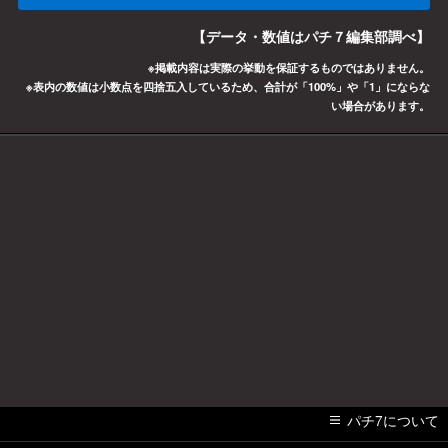
【データ・数値はパチ７編集部調べ】
※掲載内容は実際の挙動を保証するものではありません。
※表内の数値は小数点を四捨五入しているため、合計が「100%」や「1」にならな
い場合があります。
パチ7について