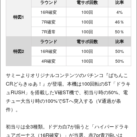
ラウンド
電サポ回数
比率
16R確変
100回
4%
特図1
7R確変
100回
46％
7R通常
100回
50％
ラウンド
電サポ回数
比率
16R確変
100回
50%
特図2
4R確変
100回
50%
サミーよりオリジナルコンテンツのパチンコ『ぱちんこ
CRどらきゅあ！』が登場。本機は100回転のST「ドラキ
ュRUSH」を搭載したV確ST機で、初当り時の50%、電
チュー大当り時の100%でSTへ突入する（V通過が条
件）。
初当りは全3種類。ドデカ白7が揃うと「ハイパードラキ
ュアボーナス（16R確変）」が当選。赤7or青7揃いは