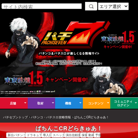
パチンコ・パチスロを楽しむための情報サイト パチ７！
新台情報から攻略情報、全国のチラシ情報まで、完全無料で配信中！
コミュニティ
店舗
取材
機種
コンテンツ
ログイン
パチセブントップ
パチンコ・パチスロ攻略情報
ぱちんこCRどらきゅあ！
ぱちんこCRどらきゅあ！
新台パチンコ
ドラキュア
導入日
スペック
演出信頼度
保留
動画
予告