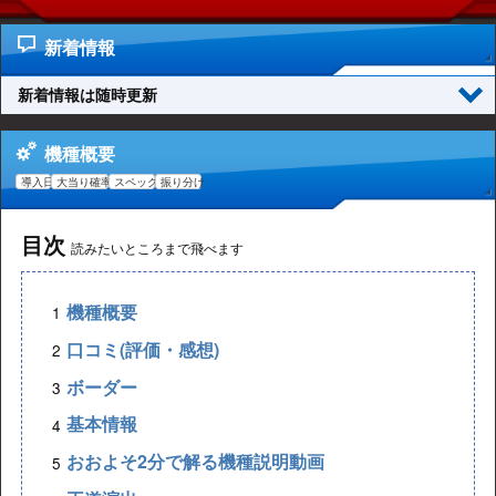
新着情報
新着情報は随時更新
機種概要
導入日
大当り確率
スペック
振り分け
目次
読みたいところまで飛べます
機種概要
口コミ(評価・感想)
ボーダー
基本情報
おおよそ2分で解る機種説明動画