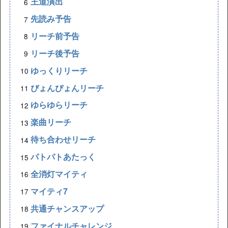
王道演出
先読み予告
リーチ前予告
リーチ後予告
ゆっくりリーチ
ぴょんぴょんリーチ
ゆらゆらリーチ
楽曲リーチ
待ち合わせリーチ
パトパトあたっく
全消灯マイティ
マイティ7
共通チャンスアップ
ファイナルチャレンジ