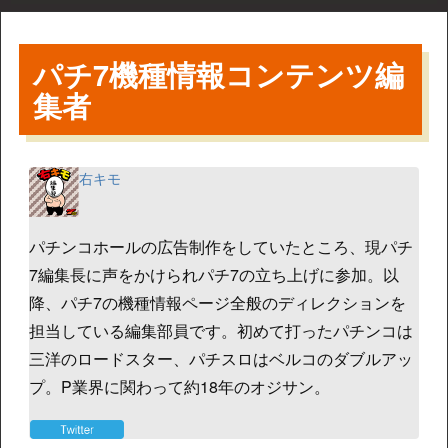
パチ7機種情報コンテンツ編
集者
右キモ
パチンコホールの広告制作をしていたところ、現パチ
7編集長に声をかけられパチ7の立ち上げに参加。以
降、パチ7の機種情報ページ全般のディレクションを
担当している編集部員です。初めて打ったパチンコは
三洋のロードスター、パチスロはベルコのダブルアッ
プ。P業界に関わって約18年のオジサン。