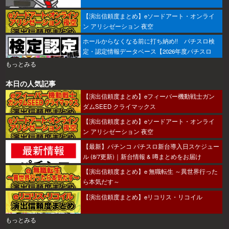
【演出信頼度まとめ】eソードアート・オンライ
ン アリシゼーション 夜空
ホールからなくなる前に打ち納め!! パチスロ検
定・認定情報データベース【2026年度パチスロ
版】
もっとみる
本日の人気記事
【演出信頼度まとめ】eフィーバー機動戦士ガン
ダムSEED クライマックス
【演出信頼度まとめ】eソードアート・オンライ
ン アリシゼーション 夜空
【最新】パチンコ パチスロ新台導入日スケジュー
ル (8/7更新)｜新台情報 & 噂まとめをお届け
【演出信頼度まとめ】e 無職転生 ～異世界行った
ら本気だす～
【演出信頼度まとめ】eリコリス・リコイル
もっとみる