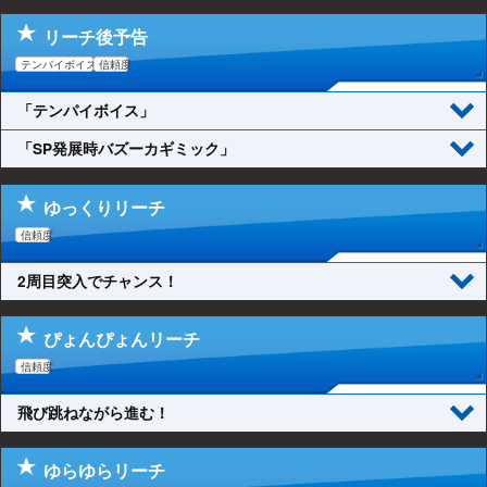
リーチ後予告
テンパイボイス
信頼度
「テンパイボイス」
「SP発展時バズーカギミック」
ゆっくりリーチ
信頼度
2周目突入でチャンス！
ぴょんぴょんリーチ
信頼度
飛び跳ねながら進む！
ゆらゆらリーチ