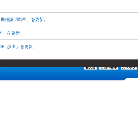
。
で解る機種説明動画」を更新。
ーチ」を更新。
 MODE_演出」を更新。
導入日
大当り確率
スペック