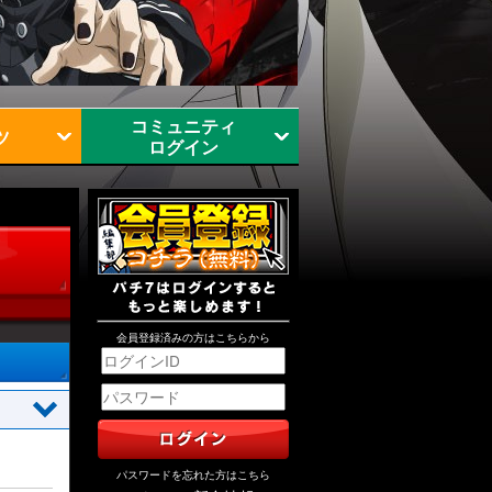
コミュニティ
ツ
ログイン
会員登録済みの方はこちらから
パスワードを忘れた方はこちら