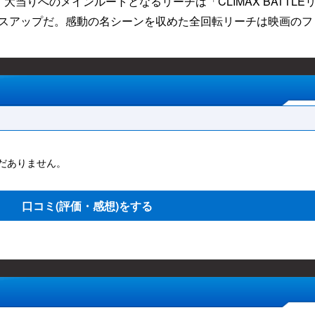
大当りへのメインルートとなるリーチは「CLIMAX BATTLE
スアップだ。感動の名シーンを収めた全回転リーチは映画のフ
まだありません。
口コミ(評価・感想)をする