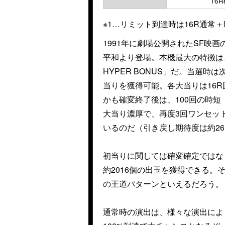
16
※1…リミット到達時は16R通常＋
1991年に劇場公開されたSF映
平和より登場。本機最大の特徴は、
HYPER BONUS」だ。当選時は次
当りを獲得可能。各大当りは16R固
かも確変終了後は、100回の時短「
大当り濃厚で、再度3回ワンセッ
いるのだ（引き戻し期待度は約26
初当りに関しては確変確定ではなく、
約2016個の出玉を獲得できる
の王道パターンといえるだろう。
通常時の演出は、様々な演出によ