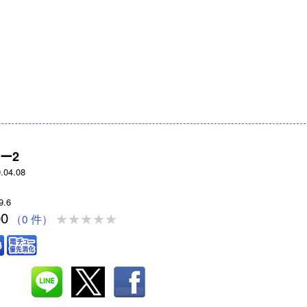
ー2
.04.08
9.6
00
（0 件）