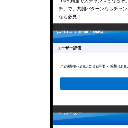
100%到達で大チャンスとなるぞ。
チ」で、共闘パターンならチャン
なら必見！
口コミ(評価・感想)
ユーザー評価
この機種への口コミ(評価・感想)は
ボーダー