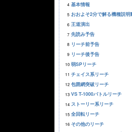
基本情報
おおよそ2分で解る機種説明
王道演出
先読み予告
リーチ前予告
リーチ後予告
弱SPリーチ
チェイス系リーチ
包囲網突破リーチ
VS T-1000バトルリーチ
ストーリー系リーチ
全回転リーチ
その他のリーチ