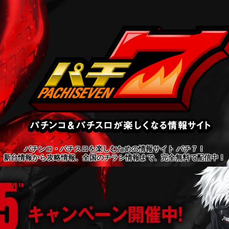
パチンコ・パチスロを楽しむための情報サイト パチ７！
新台情報から攻略情報、全国のチラシ情報まで、完全無料で配信中！