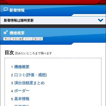
新着情報
新着情報は随時更新
機種概要
導入日
大当り確率
スペック
振り分け
目次
読みたいところまで飛べます
機種概要
口コミ(評価・感想)
演出信頼度まとめ
ボーダー
基本情報