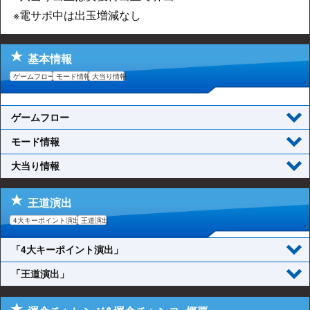
※電サポ中は出玉増減なし
基本情報
ゲームフロー
モード情報
大当り情報
ゲームフロー
モード情報
大当り情報
王道演出
4大キーポイント演出
王道演出
「4大キーポイント演出」
「王道演出」