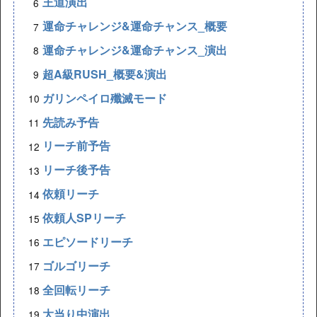
王道演出
運命チャレンジ&運命チャンス_概要
運命チャレンジ&運命チャンス_演出
超A級RUSH_概要&演出
ガリンペイロ殲滅モード
先読み予告
リーチ前予告
リーチ後予告
依頼リーチ
依頼人SPリーチ
エピソードリーチ
ゴルゴリーチ
全回転リーチ
大当り中演出