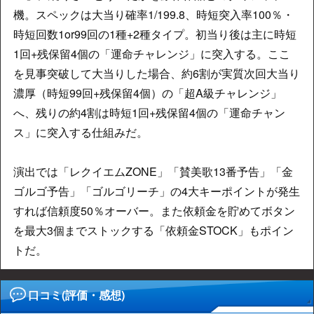
機。スペックは大当り確率1/199.8、時短突入率100％・
時短回数1or99回の1種+2種タイプ。初当り後は主に時短
1回+残保留4個の「運命チャレンジ」に突入する。ここ
を見事突破して大当りした場合、約6割が実質次回大当り
濃厚（時短99回+残保留4個）の「超A級チャレンジ」
へ、残りの約4割は時短1回+残保留4個の「運命チャン
ス」に突入する仕組みだ。
演出では「レクイエムZONE」「賛美歌13番予告」「金
ゴルゴ予告」「ゴルゴリーチ」の4大キーポイントが発生
すれば信頼度50％オーバー。また依頼金を貯めてボタン
を最大3個までストックする「依頼金STOCK」もポイン
トだ。
口コミ(評価・感想)