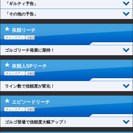
「ギルティ予告」
「その他の予告」
依頼リーチ
チャンスアップ
信頼度
ゴルゴリーチ発展に期待！
依頼人SPリーチ
チャンスアップ
信頼度
ライン数で信頼度が変化！
エピソードリーチ
チャンスアップ
信頼度
ゴルゴ登場で信頼度大幅アップ！