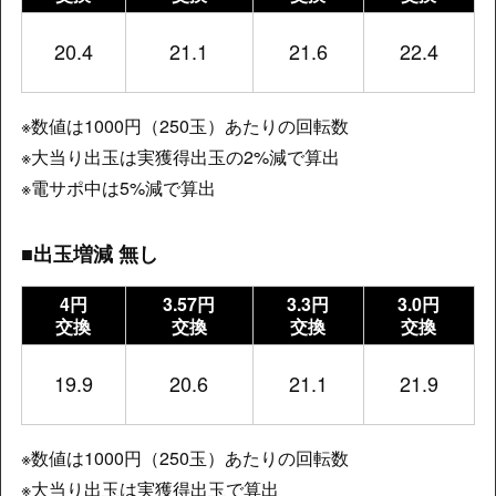
20.4
21.1
21.6
22.4
※数値は1000円（250玉）あたりの回転数
※大当り出玉は実獲得出玉の2%減で算出
※電サポ中は5%減で算出
■出玉増減 無し
4円
3.57円
3.3円
3.0円
交換
交換
交換
交換
19.9
20.6
21.1
21.9
※数値は1000円（250玉）あたりの回転数
※大当り出玉は実獲得出玉で算出