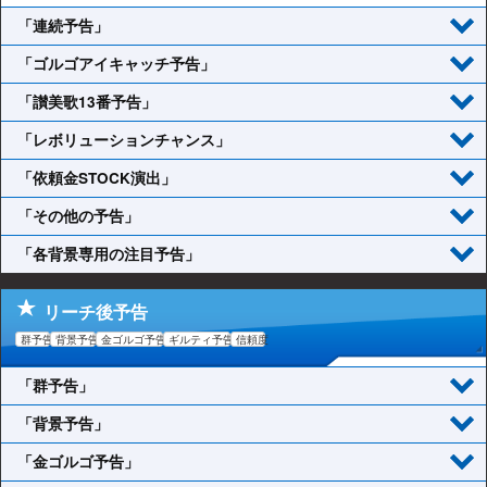
「連続予告」
「ゴルゴアイキャッチ予告」
「讃美歌13番予告」
「レボリューションチャンス」
「依頼金STOCK演出」
「その他の予告」
「各背景専用の注目予告」
リーチ後予告
群予告
背景予告
金ゴルゴ予告
ギルティ予告
信頼度
「群予告」
「背景予告」
「金ゴルゴ予告」