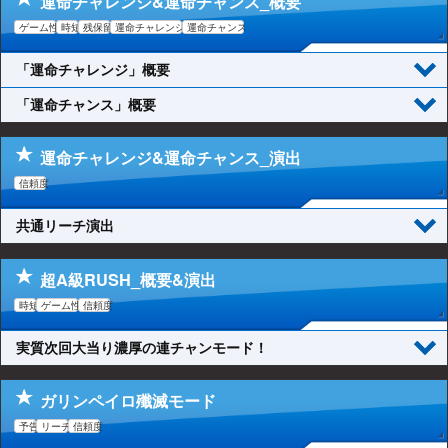
運命チャレンジ&運命チャンス_概要
ゲーム性
時短
残保留
運命チャレンジ
運命チャンス
「運命チャレンジ」概要
「運命チャンス」概要
運命チャレンジ&運命チャンス_演出
信頼度
共通リーチ演出
超A級RUSH_概要&演出
時短
ゲーム性
信頼度
実質次回大当り濃厚の連チャンモード！
ガリンペイロ殲滅モード
予告
リーチ
信頼度