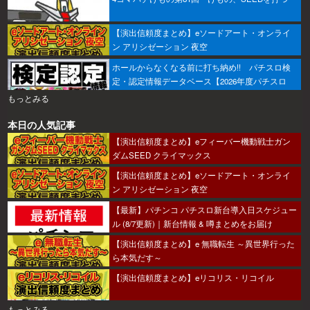
【演出信頼度まとめ】eソードアート・オンライ
ン アリシゼーション 夜空
ホールからなくなる前に打ち納め!! パチスロ検
定・認定情報データベース【2026年度パチスロ
版】
もっとみる
本日の人気記事
【演出信頼度まとめ】eフィーバー機動戦士ガン
ダムSEED クライマックス
【演出信頼度まとめ】eソードアート・オンライ
ン アリシゼーション 夜空
【最新】パチンコ パチスロ新台導入日スケジュー
ル (8/7更新)｜新台情報 & 噂まとめをお届け
【演出信頼度まとめ】e 無職転生 ～異世界行った
ら本気だす～
【演出信頼度まとめ】eリコリス・リコイル
もっとみる