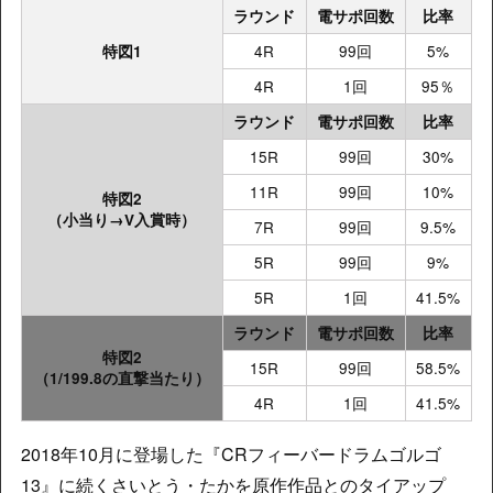
ラウンド
電サポ回数
比率
4R
99回
5%
特図1
4R
1回
95％
ラウンド
電サポ回数
比率
15R
99回
30%
11R
99回
10%
特図2
（小当り→V入賞時）
7R
99回
9.5%
5R
99回
9%
5R
1回
41.5%
ラウンド
電サポ回数
比率
特図2
15R
99回
58.5%
（1/199.8の直撃当たり）
4R
1回
41.5%
2018年10月に登場した『CRフィーバードラムゴルゴ
13』に続くさいとう・たかを原作作品とのタイアップ