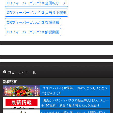
CRフィーバーゴルゴ13 全回転リーチ
CRフィーバーゴルゴ13 大当り中演出
CRフィーバーゴルゴ13 数値情報
CRフィーバーゴルゴ13 解説動画
コピーライト一覧
新着記事
8月7日でパチ7は12周年!! おめでとうありがとう
ごきげんよう!!
【最新】パチンコ パチスロ新台導入日スケジュー
ル (8/7更新)｜新台情報 & 噂まとめをお届け
4コマパチけもの第81回 けもの、SEEDを打つ