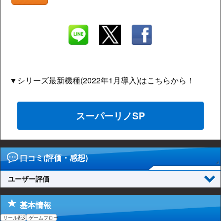
▼シリーズ最新機種(2022年1月導入)はこちらから！
スーパーリノSP
口コミ(評価・感想)
ユーザー評価
基本情報
リール配列
ゲームフロー