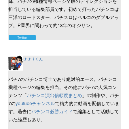
降、パチ7の機種情報ページ全般のディレクションを
担当している編集部員です。初めて打ったパチンコは
三洋のロードスター、パチスロはベルコのダブルアッ
プ。P業界に関わって約18年のオジサン。
せせりくん
パチ7のパチンコ博士であり絶対的エース。パチンコ
機種ページの編集を担当。その他にパチ7の人気コン
テンツ「
パチンコ演出信頼度まとめ
」の制作や、パチ
7の
youtubeチャンネル
で精力的に動画を配信していま
す。過去に
パチンコ必勝ガイド
で編集として活動して
いた経歴もあり。