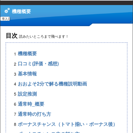
機種概要
導入日
目次
読みたいところまで飛べます！
機種概要
口コミ(評価・感想)
基本情報
おおよそ2分で解る機種説明動画
設定推測
通常時_概要
通常時の打ち方
ボーナスチャンス（トマト揃い・ボーナス後）