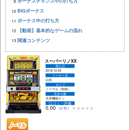
ボーナスチャンス中の打ち方
BIGボーナス
ボーナス中の打ち方
【動画】基本的なゲームの流れ
関連コンテンツ
スーパーリノXX
導入日
2018.12.03
メーカー名
山佐
タイプ
ノーマル（特殊）
天井Ｇ数
天井機能ナシ
口コミ・評価
0.00
（0 件）