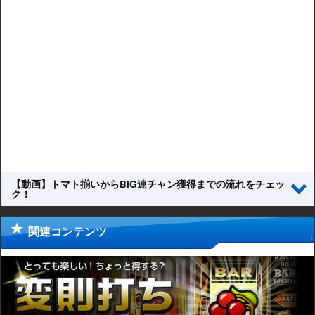
【動画】トマト揃いからBIG連チャン獲得までの流れをチェッ
ク！
関連コンテンツ