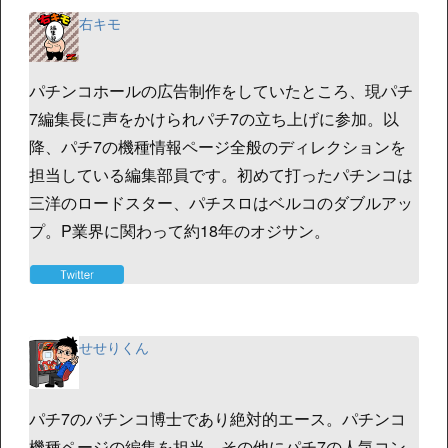
右キモ
パチンコホールの広告制作をしていたところ、現パチ
7編集長に声をかけられパチ7の立ち上げに参加。以
降、パチ7の機種情報ページ全般のディレクションを
担当している編集部員です。初めて打ったパチンコは
三洋のロードスター、パチスロはベルコのダブルアッ
プ。P業界に関わって約18年のオジサン。
せせりくん
パチ7のパチンコ博士であり絶対的エース。パチンコ
機種ページの編集を担当。その他にパチ7の人気コン