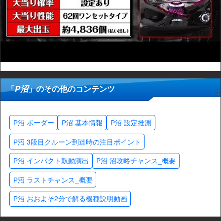
「
P沼
」のその他のコンテンツ
P沼 ボーダー
P沼 基本情報
P沼 設定推測
P沼 3段目クルーン到達時の注目ポイント
P沼 インパクト鼓動演出
P沼 沼攻略チャンス_概要
P沼 ラストチャンス_概要
P沼 おおよそ2分で解る機種説明動画