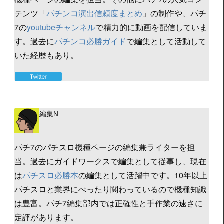
テンツ「
パチンコ演出信頼度まとめ
」の制作や、パチ
7の
youtubeチャンネル
で精力的に動画を配信していま
す。過去に
パチンコ必勝ガイド
で編集として活動して
いた経歴もあり。
編集N
パチ7のパチスロ機種ページの編集兼ライターを担
当。過去にガイドワークスで編集として従事し、現在
は
パチスロ必勝本
の編集として活躍中です。10年以上
パチスロと業界にべったり関わっているので機種知識
は豊富。パチ7編集部内では正確性と手作業の速さに
定評があります。