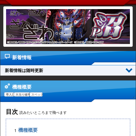
新着情報
新着情報は随時更新
機種概要
導入日
大当り確率
スペック
目次
読みたいところまで飛べます
機種概要