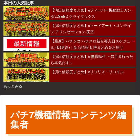
本日の人気記事
【演出信頼度まとめ】eフィーバー機動戦士ガン
ダムSEED クライマックス
【演出信頼度まとめ】eソードアート・オンライ
ン アリシゼーション 夜空
【最新】パチンコ パチスロ新台導入日スケジュー
ル (8/8更新)｜新台情報 & 噂まとめをお届け
【演出信頼度まとめ】e 無職転生 ～異世界行った
ら本気だす～
【演出信頼度まとめ】eリコリス・リコイル
もっとみる
パチ7機種情報コンテンツ編
集者