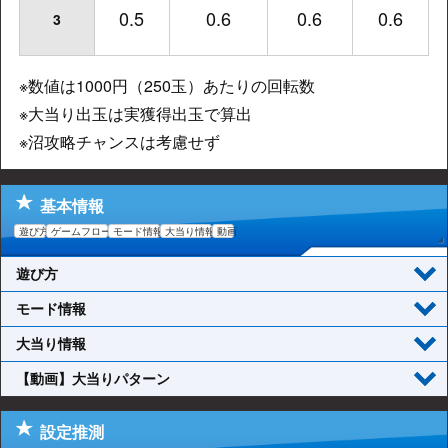
0.5
0.6
0.6
0.6
3
※数値は1000円（250玉）あたりの回転数
※大当り出玉は実獲得出玉で算出
※沼攻略チャンスは考慮せず
基本情報
遊び方
ゲームフロー
モード情報
大当り情報
動画
遊び方
モード情報
大当り情報
【動画】大当りパターン
設定推測