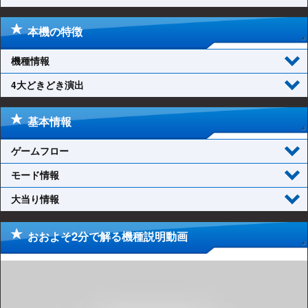
本機の特徴
機種情報
4大どきどき演出
基本情報
ゲームフロー
モード情報
大当り情報
おおよそ2分で解る機種説明動画