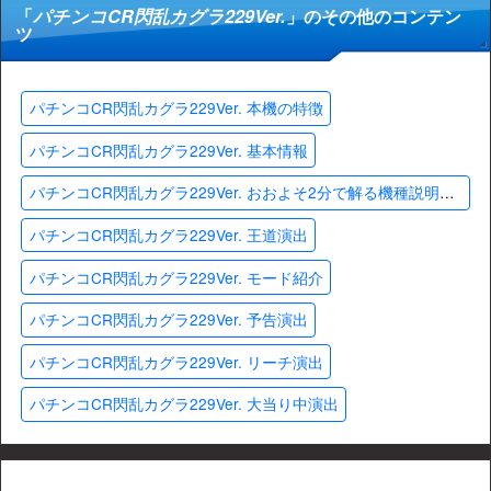
「
パチンコCR閃乱カグラ229Ver.
」のその他のコンテン
ツ
パチンコCR閃乱カグラ229Ver. 本機の特徴
パチンコCR閃乱カグラ229Ver. 基本情報
パチンコCR閃乱カグラ229Ver. おおよそ2分で解る機種説明動画
パチンコCR閃乱カグラ229Ver. 王道演出
パチンコCR閃乱カグラ229Ver. モード紹介
パチンコCR閃乱カグラ229Ver. 予告演出
パチンコCR閃乱カグラ229Ver. リーチ演出
パチンコCR閃乱カグラ229Ver. 大当り中演出