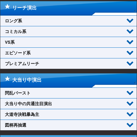
リーチ演出
ロング系
コミカル系
VS系
エピソード系
プレミアムリーチ
大当り中演出
閃乱バースト
大当り中の共通注目演出
大道寺決戦暴為主
図柄再抽選