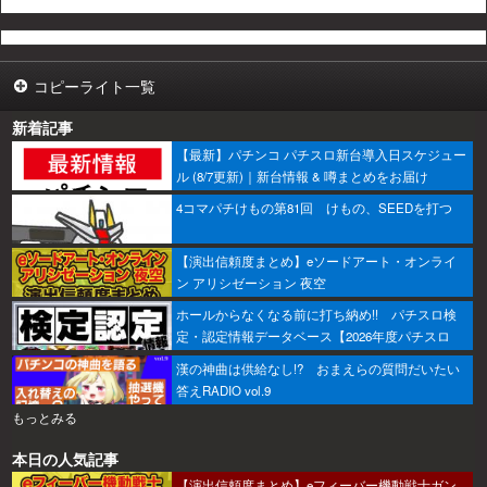
コピーライト一覧
新着記事
【最新】パチンコ パチスロ新台導入日スケジュー
ル (8/7更新)｜新台情報 & 噂まとめをお届け
4コマパチけもの第81回 けもの、SEEDを打つ
【演出信頼度まとめ】eソードアート・オンライ
ン アリシゼーション 夜空
ホールからなくなる前に打ち納め!! パチスロ検
定・認定情報データベース【2026年度パチスロ
版】
漢の神曲は供給なし!? おまえらの質問だいたい
答えRADIO vol.9
もっとみる
本日の人気記事
【演出信頼度まとめ】eフィーバー機動戦士ガン