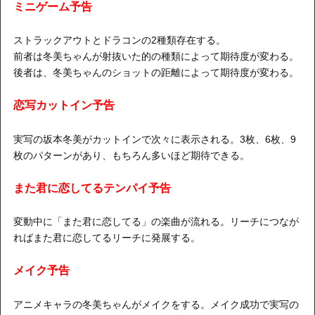
ミニゲーム予告
ストラックアウトとドラコンの2種類存在する。
前者は冬美ちゃんが射抜いた的の種類によって期待度が変わる。
後者は、冬美ちゃんのショットの距離によって期待度が変わる。
恋写カットイン予告
実写の坂本冬美がカットインで次々に表示される。3枚、6枚、9
枚のパターンがあり、もちろん多いほど期待できる。
また君に恋してるテンパイ予告
変動中に「また君に恋してる」の楽曲が流れる。リーチにつなが
ればまた君に恋してるリーチに発展する。
メイク予告
アニメキャラの冬美ちゃんがメイクをする。メイク成功で実写の