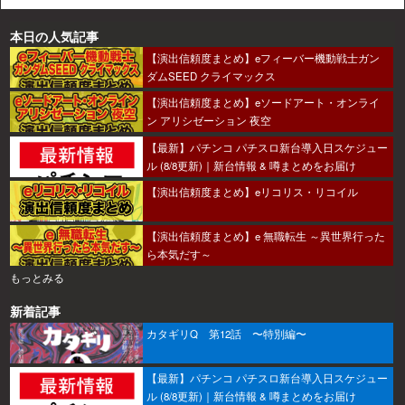
本日の人気記事
【演出信頼度まとめ】eフィーバー機動戦士ガン
ダムSEED クライマックス
【演出信頼度まとめ】eソードアート・オンライ
ン アリシゼーション 夜空
【最新】パチンコ パチスロ新台導入日スケジュー
ル (8/8更新)｜新台情報 & 噂まとめをお届け
【演出信頼度まとめ】eリコリス・リコイル
【演出信頼度まとめ】e 無職転生 ～異世界行った
ら本気だす～
もっとみる
新着記事
カタギリQ 第12話 〜特別編〜
【最新】パチンコ パチスロ新台導入日スケジュー
ル (8/8更新)｜新台情報 & 噂まとめをお届け