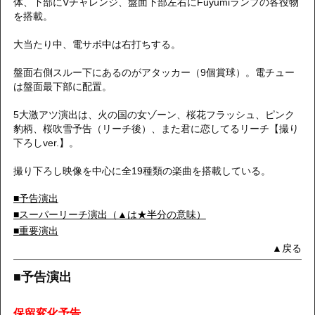
体、下部にVチャレンジ、盤面下部左右にFuyumiランプの各役物
を搭載。
大当たり中、電サポ中は右打ちする。
盤面右側スルー下にあるのがアタッカー（9個賞球）。電チュー
は盤面最下部に配置。
5大激アツ演出は、火の国の女ゾーン、桜花フラッシュ、ピンク
豹柄、桜吹雪予告（リーチ後）、また君に恋してるリーチ【撮り
下ろしver.】。
撮り下ろし映像を中心に全19種類の楽曲を搭載している。
■予告演出
■スーパーリーチ演出（▲は★半分の意味）
■重要演出
▲戻る
■予告演出
保留変化予告