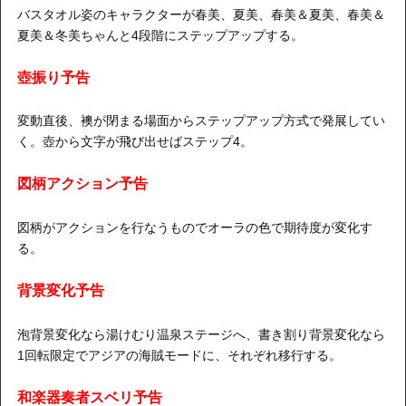
バスタオル姿のキャラクターが春美、夏美、春美＆夏美、春美＆
夏美＆冬美ちゃんと4段階にステップアップする。
壺振り予告
変動直後、襖が閉まる場面からステップアップ方式で発展してい
く。壺から文字が飛び出せばステップ4。
図柄アクション予告
図柄がアクションを行なうものでオーラの色で期待度が変化す
る。
背景変化予告
泡背景変化なら湯けむり温泉ステージへ、書き割り背景変化なら
1回転限定でアジアの海賊モードに、それぞれ移行する。
和楽器奏者スベリ予告