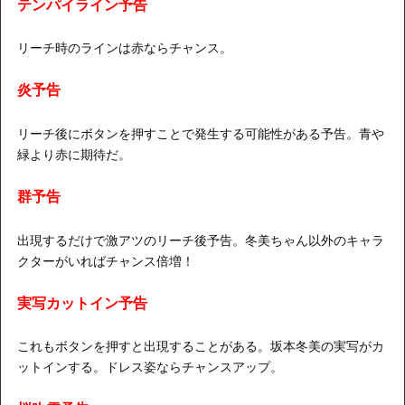
テンパイライン予告
リーチ時のラインは赤ならチャンス。
炎予告
リーチ後にボタンを押すことで発生する可能性がある予告。青や
緑より赤に期待だ。
群予告
出現するだけで激アツのリーチ後予告。冬美ちゃん以外のキャラ
クターがいればチャンス倍増！
実写カットイン予告
これもボタンを押すと出現することがある。坂本冬美の実写がカ
ットインする。ドレス姿ならチャンスアップ。