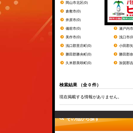
岡山市北区(0)
岡山市中区
倉敷市(0)
津山市(0
井原市(0)
総社市(0
備前市(0)
瀬戸内市(
美作市(0)
浅口市(0
浅口郡里庄町(0)
小田郡矢
勝田郡勝央町(0)
勝田郡奈
久米郡美咲町(0)
加賀郡吉
検索結果 （全 0 件）
現在掲載する情報がありません。
その他から探す