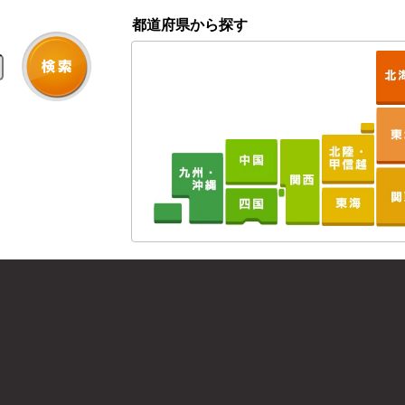
都道府県から探す