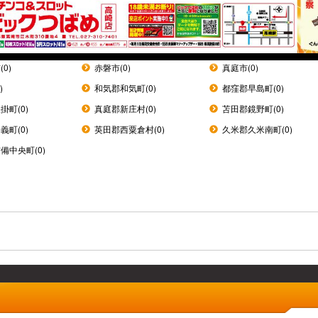
(0)
岡山市東区(0)
岡山市南区(0)
)
玉野市(0)
笠岡市(0)
)
高梁市(0)
新見市(0)
0)
赤磐市(0)
真庭市(0)
)
和気郡和気町(0)
都窪郡早島町(0)
掛町(0)
真庭郡新庄村(0)
苫田郡鏡野町(0)
義町(0)
英田郡西粟倉村(0)
久米郡久米南町(0)
備中央町(0)