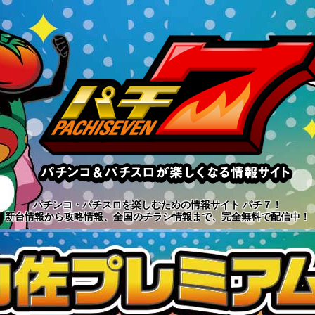
パチンコ・パチスロを楽しむための情報サイト パチ７！
新台情報から攻略情報、全国のチラシ情報まで、完全無料で配信中！