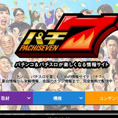
パチンコ・パチスロを楽しむための情報サイト パチ７！
新台情報から攻略情報、全国のチラシ情報まで、完全無料で配信中！
取材
機種
コンテン
ラシ検索（都道府県から探す）
岡山県