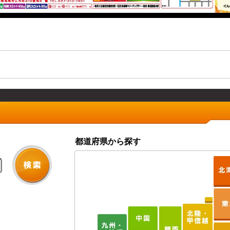
備中央町(0)
都道府県から探す