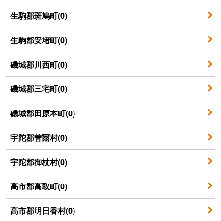
生駒郡斑鳩町(0)
生駒郡安堵町(0)
磯城郡川西町(0)
磯城郡三宅町(0)
磯城郡田原本町(0)
宇陀郡曽爾村(0)
宇陀郡御杖村(0)
高市郡高取町(0)
高市郡明日香村(0)