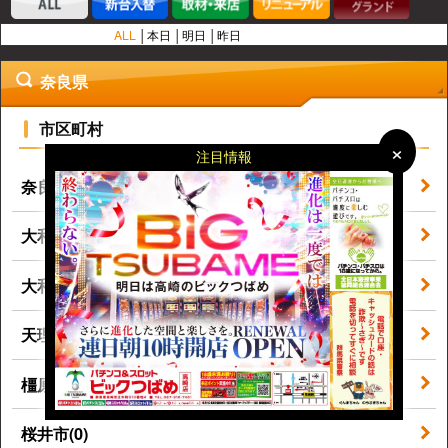
ALL
本日
明日
昨日
奈良県
市区町村
×
×
注目情報
奈良市(0)
大和高田市(0)
大和郡山市(0)
天理市(0)
橿原市(0)
桜井市(0)