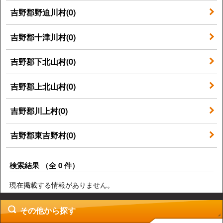
吉野郡野迫川村(0)
吉野郡十津川村(0)
吉野郡下北山村(0)
吉野郡上北山村(0)
吉野郡川上村(0)
吉野郡東吉野村(0)
検索結果 （全 0 件）
現在掲載する情報がありません。
その他から探す