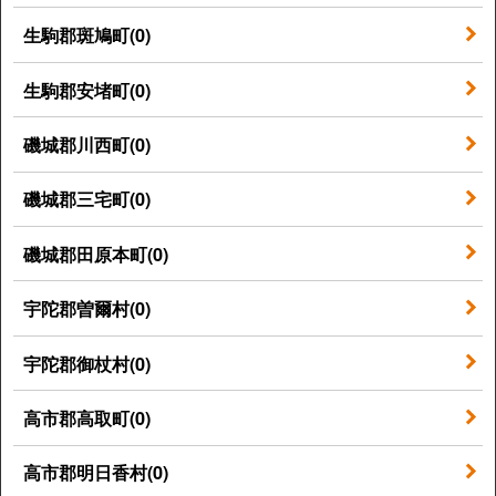
生駒郡斑鳩町(0)
生駒郡安堵町(0)
磯城郡川西町(0)
磯城郡三宅町(0)
磯城郡田原本町(0)
宇陀郡曽爾村(0)
宇陀郡御杖村(0)
高市郡高取町(0)
高市郡明日香村(0)