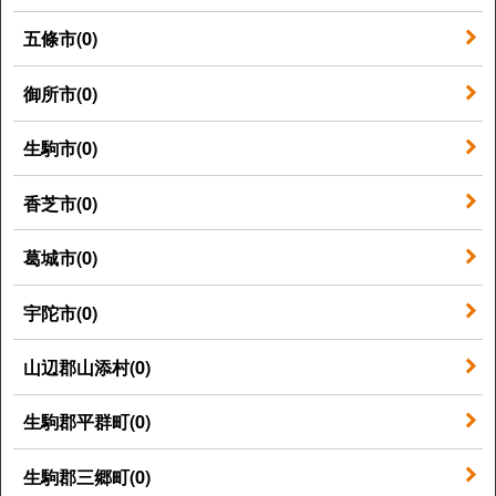
五條市(0)
御所市(0)
生駒市(0)
香芝市(0)
葛城市(0)
宇陀市(0)
山辺郡山添村(0)
生駒郡平群町(0)
生駒郡三郷町(0)