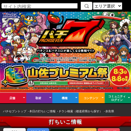
パチンコ・パチスロを楽しむための情報サイト パチ７！
新台情報から攻略情報、全国のチラシ情報まで、完全無料で配信中！
コミュニティ
店舗
取材
機種
コンテンツ
ログイン
パチセブントップ
本日の打ちいこ情報
チラシ検索（都道府県から探す）
奈良県
打ちいこ情報