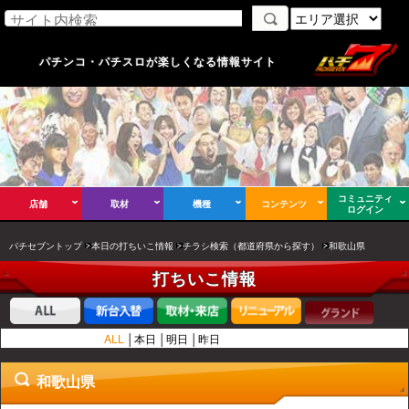
パチンコ・パチスロが楽しくなる情報サイト
コミュニティ
店舗
取材
機種
コンテンツ
ログイン
パチセブントップ
本日の打ちいこ情報
チラシ検索（都道府県から探す）
和歌山県
打ちいこ情報
ALL
本日
明日
昨日
和歌山県