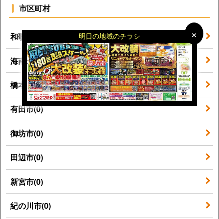
市区町村
×
×
明日の地域のチラシ
和歌山市(0)
海南市(0)
橋本市(0)
有田市(0)
御坊市(0)
田辺市(0)
新宮市(0)
紀の川市(0)