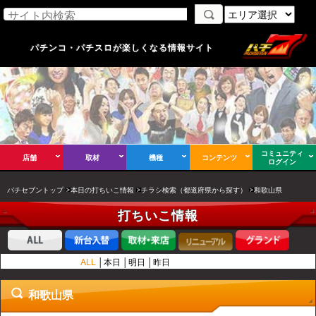
パチンコ・パチスロが楽しくなる情報サイト
コミュニティ
店舗
取材
機種
コンテンツ
ログイン
パチセブントップ
本日の打ちいこ情報
チラシ検索（都道府県から探す）
和歌山県
打ちいこ情報
ALL
本日
明日
昨日
和歌山県