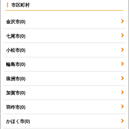
市区町村
金沢市(0)
七尾市(0)
小松市(0)
輪島市(0)
珠洲市(0)
加賀市(0)
羽咋市(0)
かほく市(0)