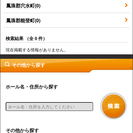
鳳珠郡穴水町(0)
鳳珠郡能登町(0)
検索結果 （全 0 件）
現在掲載する情報がありません。
その他から探す
ホール名・住所から探す
その他から探す