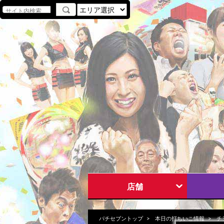
店舗
パチセブントップ
本日の打ちいこ情報
チ