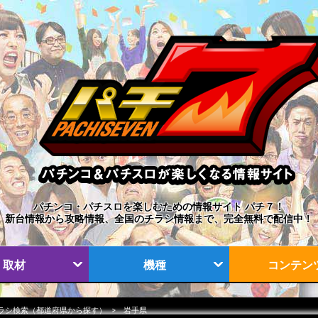
パチンコ・パチスロを楽しむための情報サイト パチ７！
新台情報から攻略情報、全国のチラシ情報まで、完全無料で配信中！
取材
機種
コンテン
ラシ検索（都道府県から探す）
岩手県