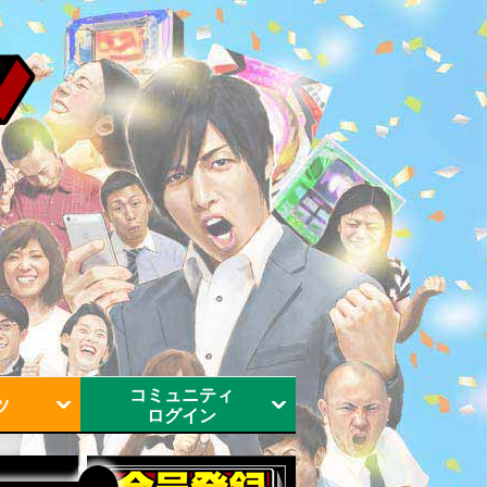
コミュニティ
ツ
ログイン