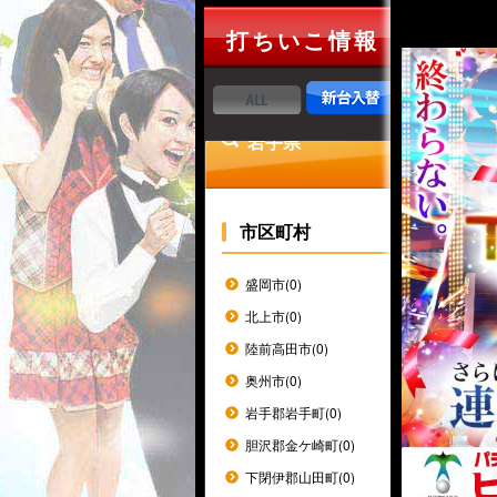
打ちいこ情報
岩手県
市区町村
盛岡市(0)
宮古市(0
北上市(0)
久慈市(0
陸前高田市(0)
釜石市(0
奥州市(0)
滝沢市(0
岩手郡岩手町(0)
紫波郡紫
胆沢郡金ケ崎町(0)
西磐井郡
下閉伊郡山田町(0)
下閉伊郡