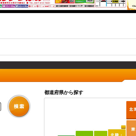
田村(0)
九戸郡九戸村(0)
九戸郡洋野町(0)
都道府県から探す