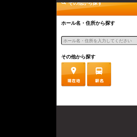
その他から探す
ホール名・住所から探す
その他から探す