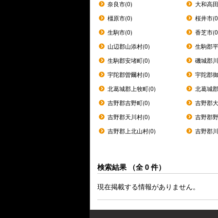
奈良市(0)
大和高田市
橿原市(0)
桜井市(0
生駒市(0)
香芝市(0
山辺郡山添村(0)
生駒郡平
生駒郡安堵町(0)
磯城郡川
宇陀郡曽爾村(0)
宇陀郡御
北葛城郡上牧町(0)
北葛城郡
吉野郡吉野町(0)
吉野郡大
吉野郡天川村(0)
吉野郡野
吉野郡上北山村(0)
吉野郡川
検索結果 （全 0 件）
現在掲載する情報がありません。