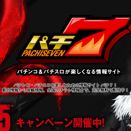
パチンコ・パチスロを楽しむための情報サイト パチ７！
新台情報から攻略情報、全国のチラシ情報まで、完全無料で配信中！