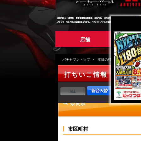
店舗
パチセブントップ
本日の打ちいこ情報
チ
打ちいこ情報
奈良県
市区町村