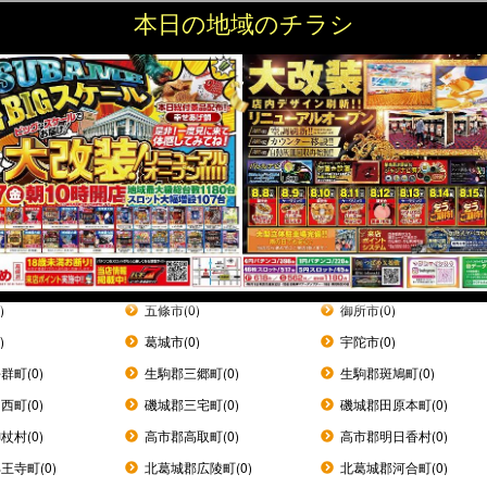
本日の地域のチラシ
ALL
本日
明日
昨日
(0)
大和郡山市(0)
天理市(0)
)
五條市(0)
御所市(0)
)
葛城市(0)
宇陀市(0)
群町(0)
生駒郡三郷町(0)
生駒郡斑鳩町(0)
西町(0)
磯城郡三宅町(0)
磯城郡田原本町(0)
杖村(0)
高市郡高取町(0)
高市郡明日香村(0)
王寺町(0)
北葛城郡広陵町(0)
北葛城郡河合町(0)