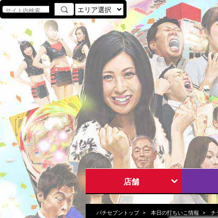
店舗
パチセブントップ
本日の打ちいこ情報
チ