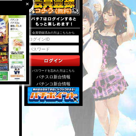
×
×
会員登録済みの方はこちらから
パスワードを忘れた方はこちら
パチスロ新台情報
パチンコ新台情報