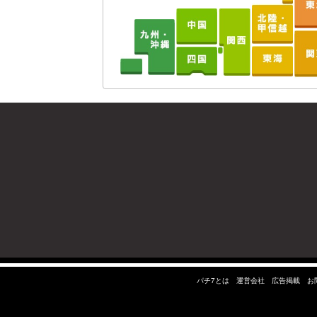
パチ7とは
運営会社
広告掲載
お