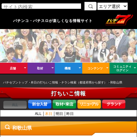
パチンコ・パチスロが楽しくなる情報サイト
コミュニティ
店舗
取材
機種
コンテンツ
ログイン
パチセブントップ
本日の打ちいこ情報
チラシ検索（都道府県から探す）
和歌山県
打ちいこ情報
ALL
本日
明日
昨日
和歌山県