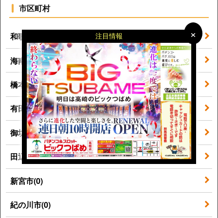
市区町村
×
×
注目情報
和歌山市(0)
海南市(0)
橋本市(0)
有田市(0)
御坊市(0)
田辺市(0)
新宮市(0)
紀の川市(0)