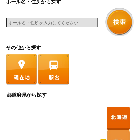
ホール名・住所から探す
その他から探す
都道府県から探す