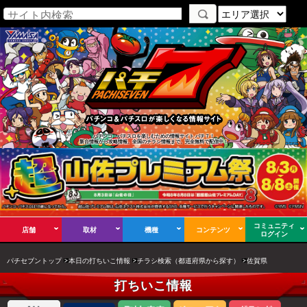
パチンコ・パチスロを楽しむための情報サイト パチ７！
新台情報から攻略情報、全国のチラシ情報まで、完全無料で配信中！
コミュニティ
店舗
取材
機種
コンテンツ
ログイン
パチセブントップ
本日の打ちいこ情報
チラシ検索（都道府県から探す）
佐賀県
打ちいこ情報