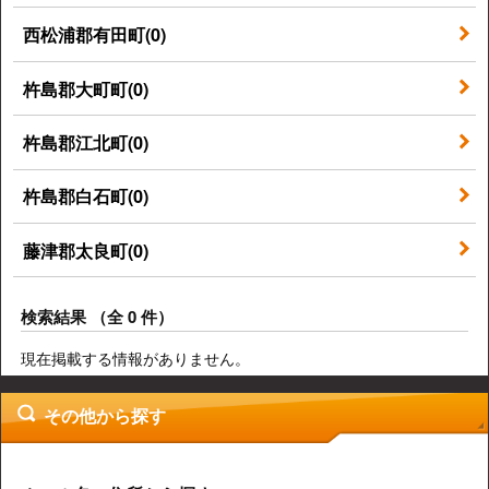
西松浦郡有田町(0)
杵島郡大町町(0)
杵島郡江北町(0)
杵島郡白石町(0)
藤津郡太良町(0)
検索結果 （全 0 件）
現在掲載する情報がありません。
その他から探す