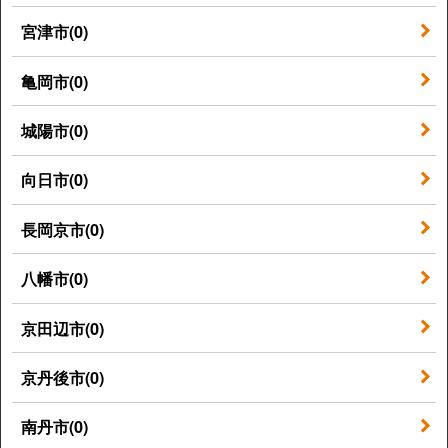
宮津市(0)
亀岡市(0)
城陽市(0)
向日市(0)
長岡京市(0)
八幡市(0)
京田辺市(0)
京丹後市(0)
南丹市(0)