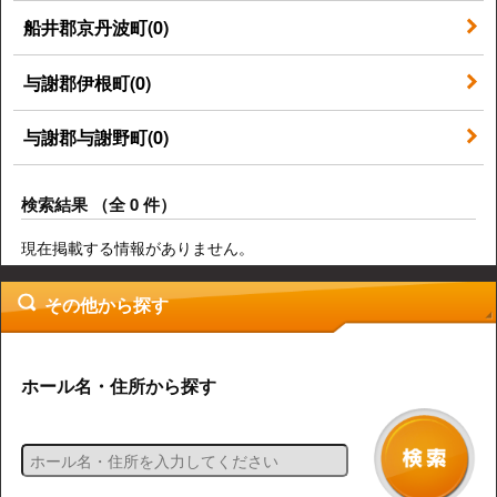
船井郡京丹波町(0)
与謝郡伊根町(0)
与謝郡与謝野町(0)
検索結果 （全 0 件）
現在掲載する情報がありません。
その他から探す
ホール名・住所から探す