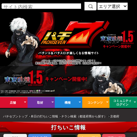
パチンコ・パチスロを楽しむための情報サイト パチ７！
新台情報から攻略情報、全国のチラシ情報まで、完全無料で配信中！
コミュニティ
店舗
取材
機種
コンテンツ
ログイン
パチセブントップ
本日の打ちいこ情報
チラシ検索（都道府県から探す）
京都府
打ちいこ情報