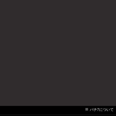
パチ7について