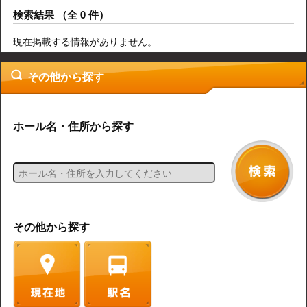
検索結果 （全 0 件）
現在掲載する情報がありません。
その他から探す
ホール名・住所から探す
その他から探す