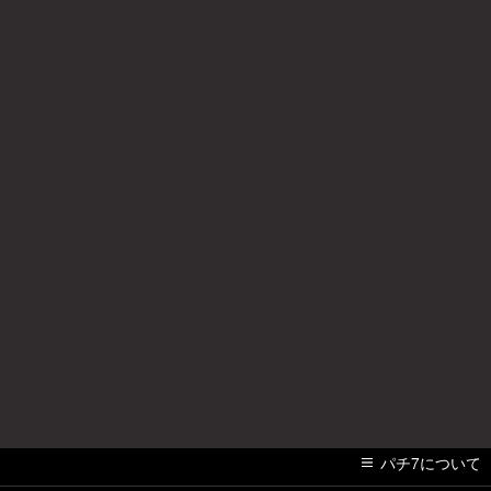
パチ7について