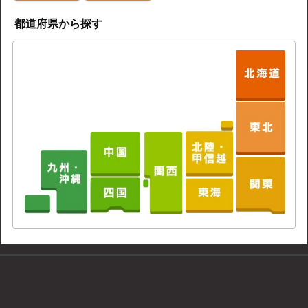
都道府県から探す