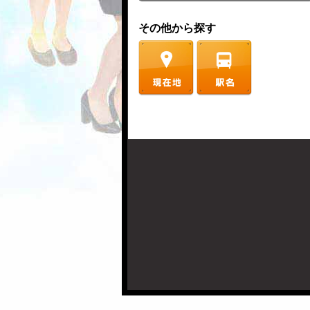
その他から探す