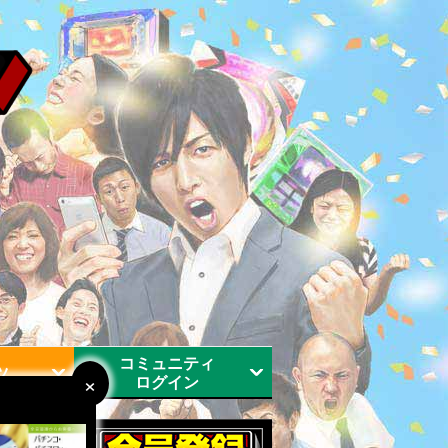
コミュニティ
ツ
×
×
ログイン