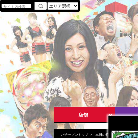
店舗
パチセブントップ
本日の打ちいこ情報
チ