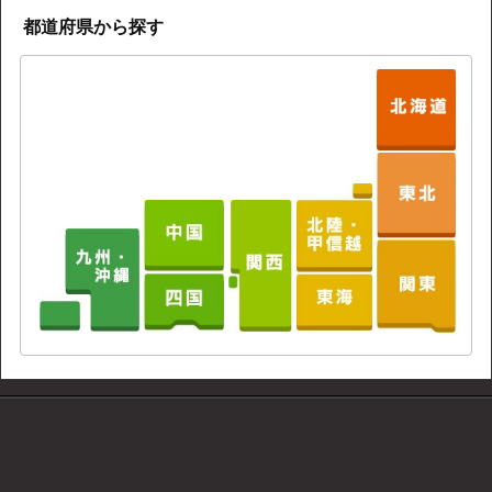
都道府県から探す