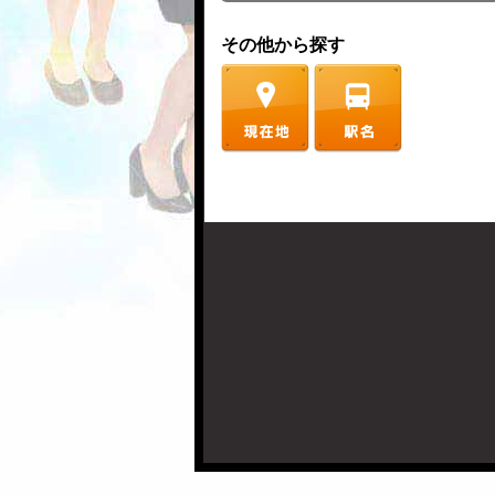
その他から探す