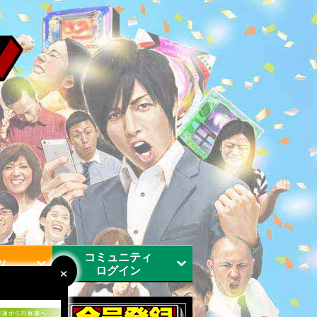
コミュニティ
ツ
×
×
ログイン