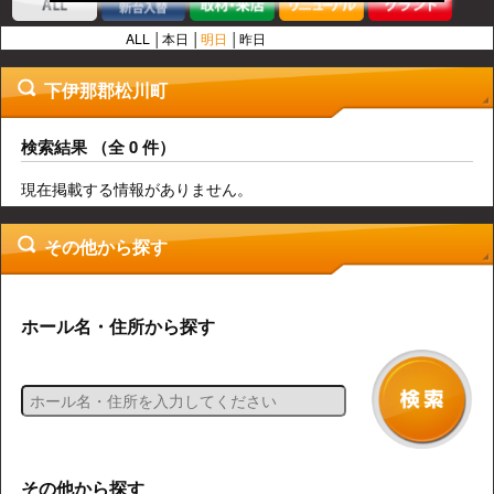
ALL
本日
明日
昨日
下伊那郡松川町
検索結果 （全 0 件）
現在掲載する情報がありません。
その他から探す
ホール名・住所から探す
その他から探す