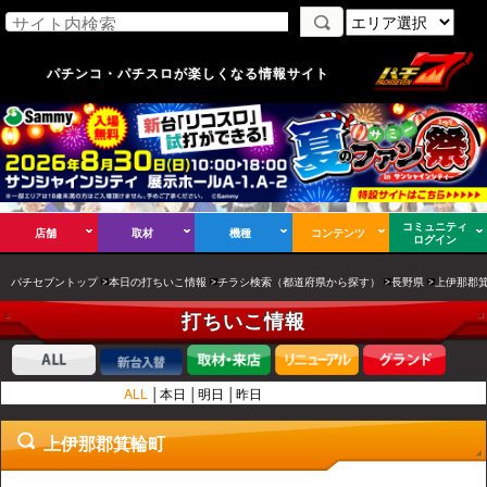
パチンコ・パチスロが楽しくなる情報サイト
コミュニティ
店舗
取材
機種
コンテンツ
ログイン
パチセブントップ
本日の打ちいこ情報
チラシ検索（都道府県から探す）
長野県
上伊那郡
打ちいこ情報
ALL
本日
明日
昨日
上伊那郡箕輪町