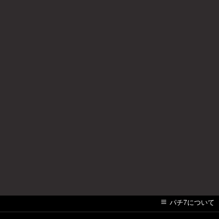
パチ7について