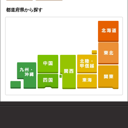
都道府県から探す