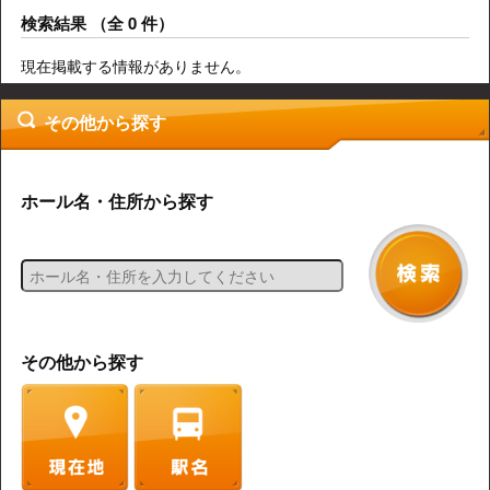
検索結果 （全 0 件）
現在掲載する情報がありません。
その他から探す
ホール名・住所から探す
その他から探す