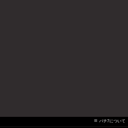
パチ7について