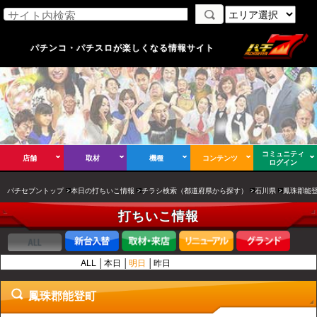
パチンコ・パチスロが楽しくなる情報サイト
コミュニティ
店舗
取材
機種
コンテンツ
ログイン
パチセブントップ
本日の打ちいこ情報
チラシ検索（都道府県から探す）
石川県
鳳珠郡能
打ちいこ情報
ALL
本日
明日
昨日
鳳珠郡能登町