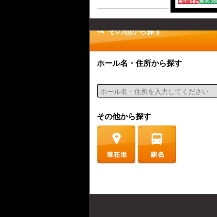
その他から探す
ホール名・住所から探す
その他から探す