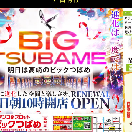
取材
機種
コンテン
ラシ検索（都道府県から探す）
石川県
輪島市
ALL
本日
明日
昨日