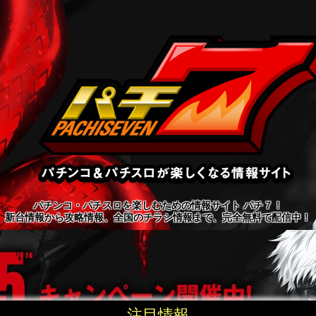
パチンコ・パチスロを楽しむための情報サイト パチ７！
新台情報から攻略情報、全国のチラシ情報まで、完全無料で配信中！
注目情報