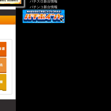
パチスロ新台情報
パチンコ新台情報