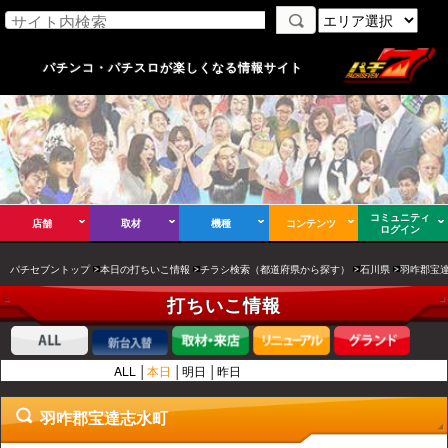
パチンコ・パチスロが楽しくなる情報サイト
コミュニティ
店舗
取材
機種
コンテンツ
ログイン
パチセブントップ
本日の打ちいこ情報
チラシ検索（都道府県から探す）
石川県
羽咋郡宝
打ちいこ情報
ALL
本日
明日
昨日
羽咋郡宝達志水町