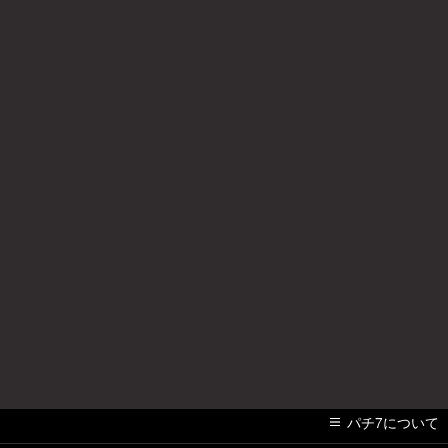
パチ7について