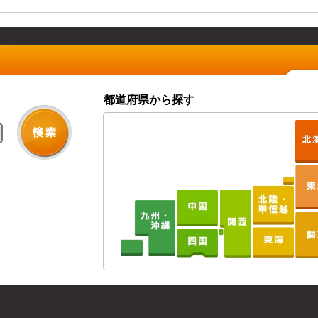
都道府県から探す