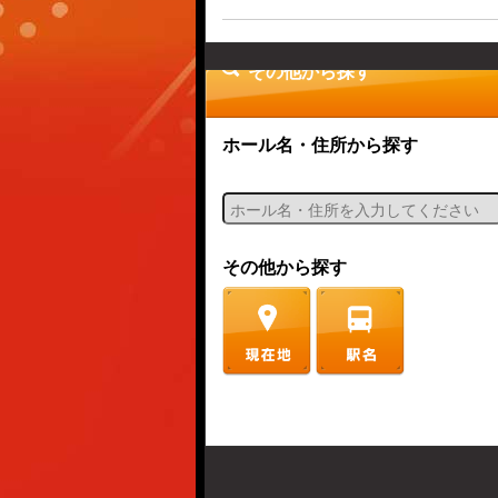
その他から探す
ホール名・住所から探す
その他から探す