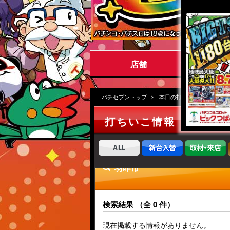
店舗
パチセブントップ
本日の打ちいこ情報
チ
打ちいこ情報
羽咋市
検索結果 （全 0 件）
現在掲載する情報がありません。