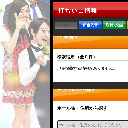
打ちいこ情報
珠洲市
検索結果 （全 0 件）
現在掲載する情報がありません。
その他から探す
ホール名・住所から探す