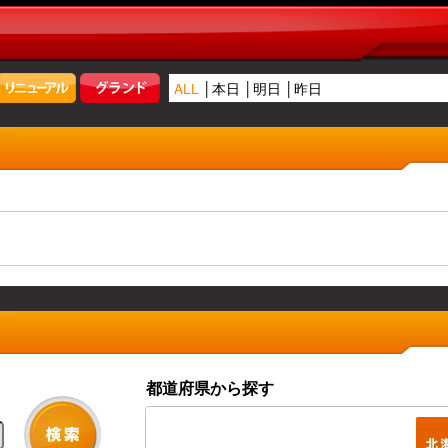
ALL
本日
明日
昨日
都道府県から探す