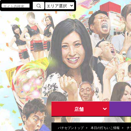
店舗
パチセブントップ
本日の打ちいこ情報
チ