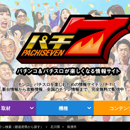
パチンコ・パチスロを楽しむための情報サイト パチ７！
新台情報から攻略情報、全国のチラシ情報まで、完全無料で配信中！
取材
機種
コンテン
ラシ検索（都道府県から探す）
石川県
珠洲市