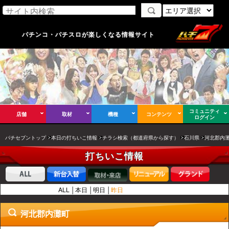
パチンコ・パチスロが楽しくなる情報サイト
コミュニティ
店舗
取材
機種
コンテンツ
ログイン
パチセブントップ
本日の打ちいこ情報
チラシ検索（都道府県から探す）
石川県
河北郡内
打ちいこ情報
ALL
本日
明日
昨日
河北郡内灘町