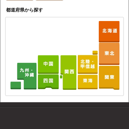
都道府県から探す