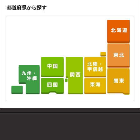
都道府県から探す