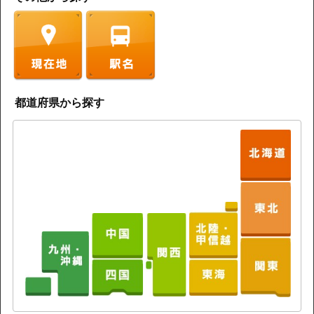
都道府県から探す