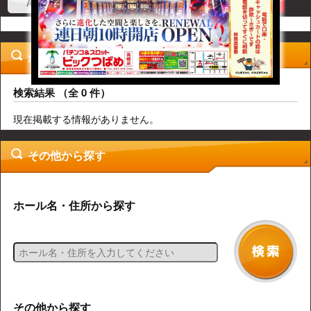
ALL
本日
明日
昨日
かほく市
検索結果 （全 0 件）
現在掲載する情報がありません。
その他から探す
ホール名・住所から探す
その他から探す