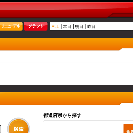
ALL
本日
明日
昨日
都道府県から探す