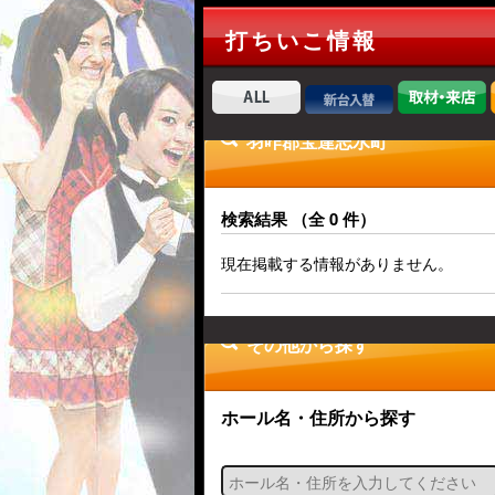
打ちいこ情報
羽咋郡宝達志水町
検索結果 （全 0 件）
現在掲載する情報がありません。
その他から探す
ホール名・住所から探す