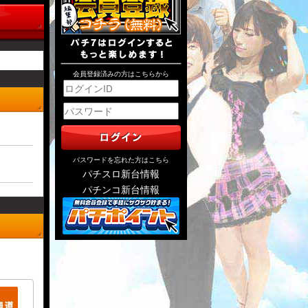
会員登録済みの方はこちらから
パスワードを忘れた方はこちら
パチスロ新台情報
パチンコ新台情報