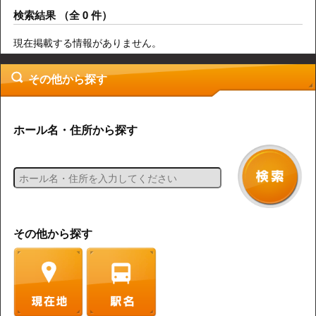
検索結果 （全 0 件）
現在掲載する情報がありません。
その他から探す
ホール名・住所から探す
その他から探す