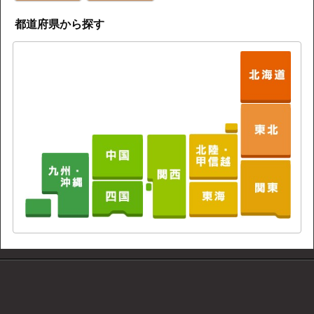
都道府県から探す